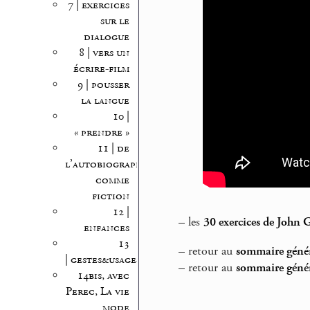
7 | exercices
sur le
dialogue
8 | vers un
écrire-film
9 | pousser
la langue
10 |
« prendre »
11 | de
l’autobiographie
comme
fiction
12 |
–
les
30 exercices de John 
enfances
13
–
retour au
sommaire génér
| gestes&usages
–
retour au
sommaire génér
14bis, avec
Perec, La vie
mode