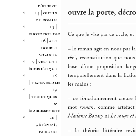
d’emploi
ouvre la porte, décro
14 | outils
du roman
15 |
photofictions
Ce que je vise par ce cycle, et
16 | « le
double
–
le roman agit en nous par la
voyage »
réel, reconstitution que nous 
17 | vers une
base d’une proposition lang
écopoétique
temporellement dans la fictio
18
| transversales
les mains ;
19
| techniques
–
ce fonctionnement creuse la
&
mot
roman
, comme artefact 
élargissements
Madame Bovary
ni
Le rouge et 
20 |
#été2021,
–
la théorie littéraire re
faire un