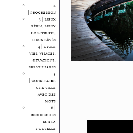
2
| progression
3 | lieux
réels, lieux
construits,
lieux rêvés
4 | cycle
vies, visages,
situations,
personnages
5
| construire
une ville
avec des
mots
6 |
recherches
sur la
nouvelle