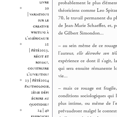
livre
probablement le plus élément
20
théoriciens comme Leo Spitze
| variations
70, le travail permanent du p
sur le
de Jean-Marie Schaeffer, et, p
creative
writing à
de Gilbert Simondon...
l’américaine
21
–
au sein même de ce rouage,
| #été2023,
l’auteur,
elle décroche son té
récit et
expérience ce dont il s’agit, l
roman,
qui sera ensuite rémanente l
construire
l’invention
vie...
23 | #été2024
#anthologie,
–
mais ce rouage est fragile,
2ème défi
conditions sociologiques qui 
écrire au
plus intime, ou même de l’e
quotidien
24 | 40
prévaudront malgré le context
exercices