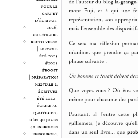
de l’auteur du blog
la-grange
pour le
mont Fuji, et à qui une feui
carnet
représentation, son appropria
d’écrivain
2026,
mais l’ensemble des dispositifs
construire
recto verso
Ce sera ma réflexion perman
| le cycle
m’anime, que prendre ça par 
été 2025
phrase suivante :
#2025
#boost
Un homme se tenait debout devan
| préparation
mentale &
Que voyez-vous ? Où êtes-vou
écriture
été 2022 |
même pour chacun.e des partici
écrire au
quotidien,
Pourtant, si j’entre cette 
défi 40 jours
guillemets, je découvre qu’e
40 exercices
dans un seul livre... que
prob
ressources,