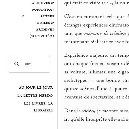
qui était ce visiteur ? », là on 
archives &
formation
autres
C’est en ruminant cela que s
cycles &
étranges expériences cinématog
archives
tant que
mémoire de création
p
(sans vidéo)
maintenant réalisatrice avec 
Expérience majeure, un temps 
ont chaque fois eu raison : d
sa voiture, allumer une ciga
archétypes — une bonne ving
au jour le jour
quinze scènes d’une à quatre 
la lettre hebdo
aventure de spectatrice, et c’ét
les livres, la
librairie
Dans la vidéo, je raconte auss
is
, qu’elle interprète elle-mêm