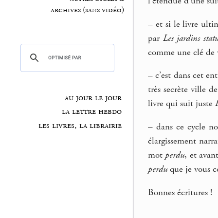
l’étendue d’une su
archives (sans vidéo)
–
et si le livre ult
par
Les jardins statu
comme une clé de 
–
c’est dans cet ent
très secrète ville 
au jour le jour
livre qui suit juste
la lettre hebdo
les livres, la librairie
–
dans ce cycle nou
élargissement narra
mot
perdu
, et avan
perdu
que je vous c
Bonnes écritures !