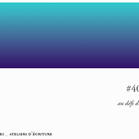
#40
au défi d
es
_
ateliers d’écriture