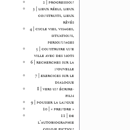
2 | progression
3 | lieux réels, lieux
construits, lieux
rêvés
4 | cycle vies, visages,
situations,
personnages
5 | construire une
ville avec des mots
6 | recherches sur la
nouvelle
7 | exercices sur le
dialogue
8 | vers un écrire-
film
9 | pousser la langue
10 | « prendre »
11 | de
l’autobiographie
comme fiction