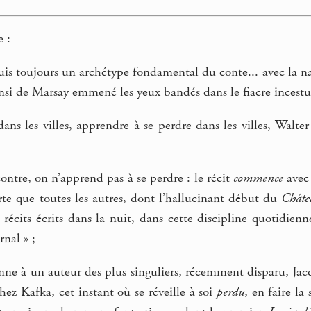
 :
is toujours un archétype fondamental du conte... avec la nais
insi de Marsay emmené les yeux bandés dans le fiacre inces
dans les villes, apprendre à se perdre dans les villes, Walt
ontre, on n’apprend pas à se perdre : le récit
commence
avec 
rte que toutes les autres, dont l’hallucinant début du
Châte
récits écrits dans la nuit, dans cette discipline quotidienne
nal » ;
nne à un auteur des plus singuliers, récemment disparu, Jacq
chez Kafka, cet instant où se réveille à soi
perdu
, en faire l