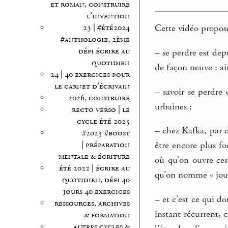
et roman, construire
l’invention
23 | #été2024
Cette vidéo propose
#anthologie, 2ème
défi écrire au
–
se perdre est depu
quotidien
de façon neuve : a
24 | 40 exercices pour
le carnet d’écrivain
–
savoir se perdre 
2026, construire
urbaines ;
recto verso | le
cycle été 2025
–
chez Kafka, par c
#2025 #boost
| préparation
être encore plus fo
mentale & écriture
où qu’on ouvre ces 
été 2022 | écrire au
qu’on nomme « jour
quotidien, défi 40
jours 40 exercices
–
et c’est ce qui do
ressources, archives
instant récurrent, 
& formation
autres cycles &