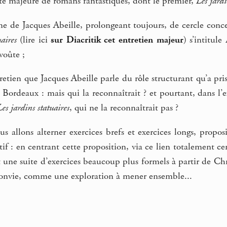
ite majeure de romans fantastiques, dont le premier,
Les jardi
ime de Jacques Abeille, prolongeant toujours, de cercle conce
aires
(lire ici
sur Diacritik cet entretien majeur
) s’intitule
voûte ;
retien que Jacques Abeille parle du rôle structurant qu’a pri
de Bordeaux : mais qui la reconnaîtrait ? et pourtant, dans l’
Les jardins statuaires
, qui ne la reconnaîtrait pas ?
s allons alterner exercices brefs et exercices longs, propos
tif : en centrant cette proposition, via ce lien totalement ce
t une suite d’exercices beaucoup plus formels à partir de Ch
onvie, comme une exploration à mener ensemble...