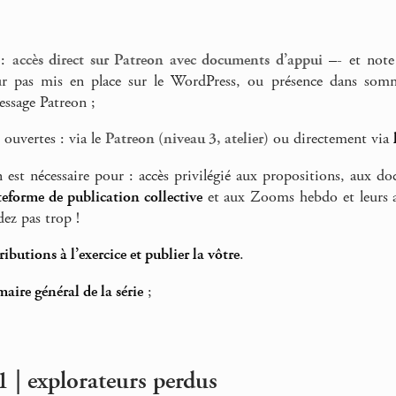
 :
accès direct sur Patreon avec documents d’appui
–- et note 
r pas mis en place sur le WordPress, ou présence dans sommai
essage Patreon ;
 ouvertes : via le
Patreon (niveau 3, atelier)
ou directement via
n est nécessaire pour : accès privilégié aux propositions, aux d
teforme de publication collective
et aux Zooms hebdo et leurs a
dez pas trop !
tributions à l’exercice et publier la vôtre
.
aire général de la série
;
1 | explorateurs perdus