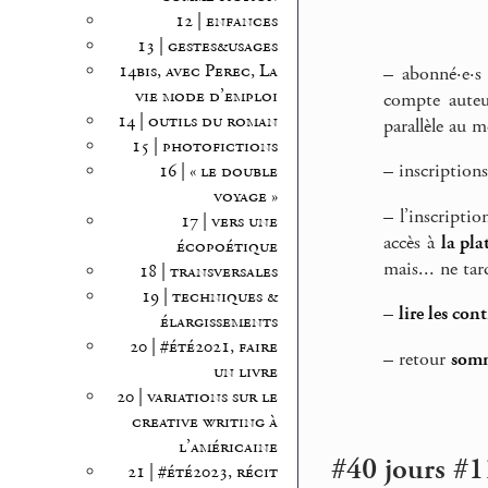
12 | enfances
13 | gestes&usages
14bis, avec Perec, La
–
abonné·e·s
vie mode d’emploi
compte auteu
14 | outils du roman
parallèle au m
15 | photofictions
–
inscriptions
16 | « le double
voyage »
–
l’inscriptio
17 | vers une
accès à
la pla
écopoétique
mais... ne tar
18 | transversales
19 | techniques &
–
lire les con
élargissements
20 | #été2021, faire
–
retour
somm
un livre
20 | variations sur le
creative writing à
l’américaine
#40 jours #1
21 | #été2023, récit