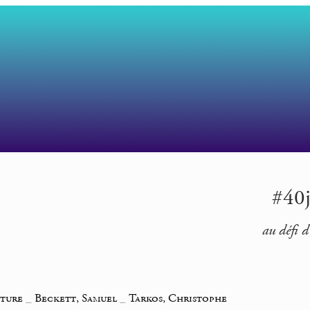
#40j
au défi d
iture
_
Beckett, Samuel
_
Tarkos, Christophe