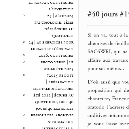
et roman, construire
l’invention
#40 jours #15
23 | #été2024
#anthologie, 2ème
défi écrire au
Si on va, tout à l
quotidien
24 | 40 exercices pour
chemises de feuill
le carnet d’écrivain
SAC6WRI, qui ne no
2026, construire
affaire aux travau
recto verso | le
pour soi-même...
cycle été 2025
#2025 #boost
D’où aussi que vou
| préparation
mentale & écriture
proposition qui d
été 2022 | écrire au
chanteuse, François
quotidien, défi 40
oratorio, l’adresse
jours 40 exercices
ressources, archives
auditives notamment
& formation
je vous laisse ave
autres cycles &