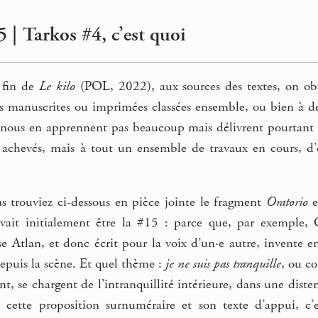
 | Tarkos #4, c’est quoi
a fin de
Le kilo
(POL, 2022), aux sources des textes, on obti
es manuscrites ou imprimées classées ensemble, ou bien à de
us en apprennent pas beaucoup mais délivrent pourtant une
x achevés, mais à tout un ensemble de travaux en cours, d’é
s trouviez ci-dessous en pièce jointe le fragment
Oratorio
e
evait initialement être la #15 : parce que, par exemple,
e Atlan, et donc écrit pour la voix d’un·e autre, invente ent
 depuis la scène. Et quel thème :
je ne suis pas tranquille
, ou c
, se chargent de l’intranquillité intérieure, dans une dist
c cette proposition surnuméraire et son texte d’appui, c’