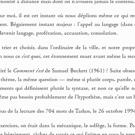
 montré à distance mais dont on n’avouera jamais le contenu
r moi, il est cet instant où nous déplions même ce qui r
ent. Bégaiement instant majeur : l’appel au langage (dans c
devenir langage, profération, accusation, consolation.
trier et choisir, dans l’ordinaire de la ville, et notre prop
n nous ce
c’est quoi
, cet étonnement muet avant même la recon
ité le
Comment c’est
de Samuel Beckett (1961) ? Suite obsess
thème, la même question — même si plutôt corps, parole, que
ents qui définissent plutôt la syntaxe, et non ce qu’elle n
ême pas besoin probablement de l’hypothèse, mais c’est un b
as de la lecture des 704 mots de Tarkos, le 26 octobre 1994
 exercices, on était dans la mécanique, le solfège, la forme. 
le bégaiement, tâchez de savoir ce qui fatigue en vous le prem