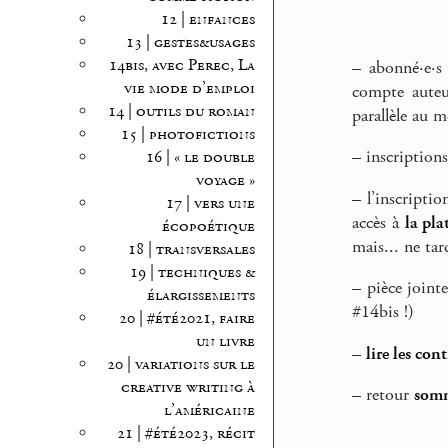
12 | enfances
13 | gestes&usages
14bis, avec Perec, La
–
abonné·e·s
vie mode d’emploi
compte auteu
14 | outils du roman
parallèle au m
15 | photofictions
–
inscriptions
16 | « le double
voyage »
–
l’inscriptio
17 | vers une
accès à
la pla
écopoétique
mais... ne tar
18 | transversales
19 | techniques &
–
pièce jointe
élargissements
#14bis !)
20 | #été2021, faire
un livre
–
lire les con
20 | variations sur le
creative writing à
–
retour
somm
l’américaine
21 | #été2023, récit