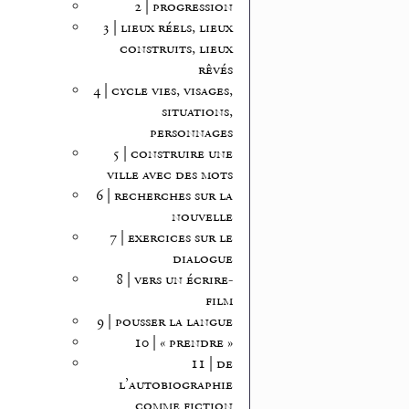
2 | progression
3 | lieux réels, lieux
construits, lieux
rêvés
4 | cycle vies, visages,
situations,
personnages
5 | construire une
ville avec des mots
6 | recherches sur la
nouvelle
7 | exercices sur le
dialogue
8 | vers un écrire-
film
9 | pousser la langue
10 | « prendre »
11 | de
l’autobiographie
comme fiction