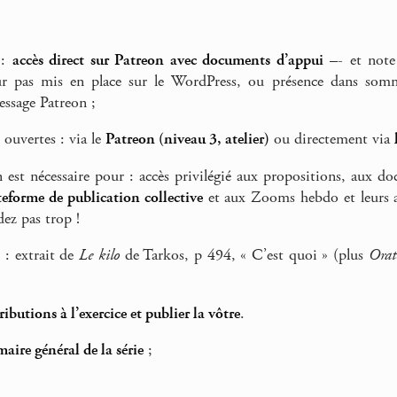
 :
accès direct sur Patreon avec documents d’appui
–- et note 
r pas mis en place sur le WordPress, ou présence dans sommai
essage Patreon ;
 ouvertes : via le
Patreon (niveau 3, atelier)
ou directement via
n est nécessaire pour : accès privilégié aux propositions, aux d
teforme de publication collective
et aux Zooms hebdo et leurs a
dez pas trop !
 : extrait de
Le kilo
de Tarkos, p 494, « C’est quoi » (plus
Orat
tributions à l’exercice et publier la vôtre
.
aire général de la série
;