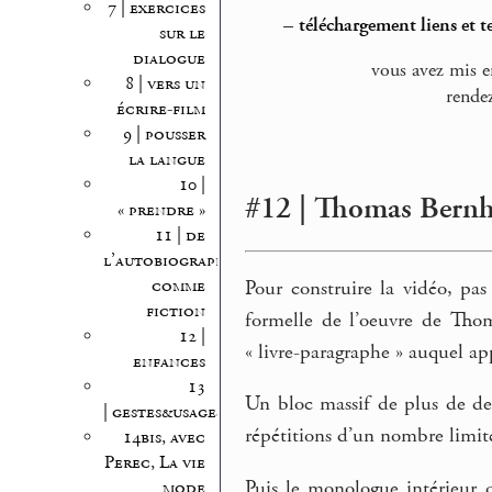
7 | exercices
–
téléchargement liens et t
sur le
dialogue
vous avez mis e
8 | vers un
rende
écrire-film
9 | pousser
la langue
10 |
#12 | Thomas Bernhar
« prendre »
11 | de
l’autobiographie
comme
Pour construire la vidéo, pas
fiction
formelle de l’oeuvre de Tho
12 |
« livre-paragraphe » auquel a
enfances
13
Un bloc massif de plus de de
| gestes&usages
répétitions d’un nombre limit
14bis, avec
Perec, La vie
Puis le monologue intérieur 
mode