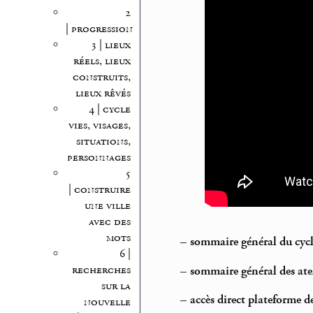
2
| progression
3 | lieux
réels, lieux
construits,
lieux rêvés
4 | cycle
vies, visages,
situations,
personnages
5
| construire
une ville
avec des
mots
–
sommaire général du cyc
6 |
recherches
–
sommaire général des atel
sur la
–
accès direct plateforme d
nouvelle