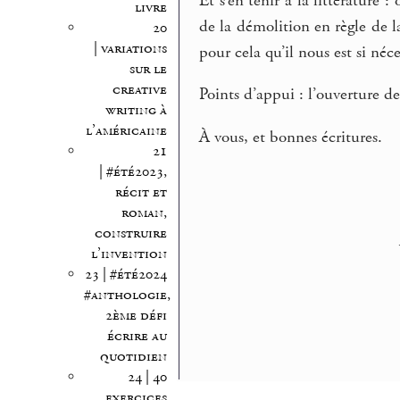
Et s’en tenir à la littératur
livre
de la démolition en règle de la
20
| variations
pour cela qu’il nous est si néce
sur le
creative
Points d’appui : l’ouverture d
writing à
l’américaine
À vous, et bonnes écritures.
21
| #été2023,
récit et
roman,
construire
l’invention
23 | #été2024
#anthologie,
2ème défi
écrire au
quotidien
24 | 40
exercices