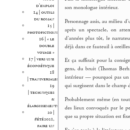
d’emploi
son monologue intérieur.
14 | outils
du roman
Personnage assis, au milieu d
15 |
après un spectacle, on atten
photofictions
d’années plus tôt, le narrateu
16 | « le
double
déjà dans ce fauteuil à oreilles
voyage »
17 | vers une
Et ça suffirait pour la consi
écopoétique
gens, du bruit (Thomas Berh
18
intérieur — pourquoi pas un c
| transversales
qui surgissent dans le champ d
19
| techniques
&
Probablement même (en tout cas
élargissements
des lieux convoqués par le 
20 |
que sa propre situation est fixe
#été2021,
faire un