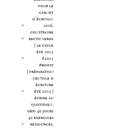
pour le
carnet
d’écrivain
2026,
construire
recto verso
| le cycle
été 2025
#2025
#boost
| préparation
mentale &
écriture
été 2022 |
écrire au
quotidien,
défi 40 jours
40 exercices
ressources,