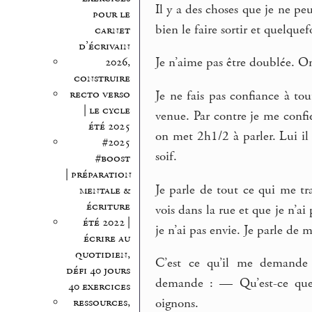
Il y a des choses que je ne peu
pour le
bien le faire sortir et quelquef
carnet
d’écrivain
Je n’aime pas être doublée. On
2026,
construire
recto verso
Je ne fais pas confiance à to
| le cycle
venue. Par contre je me confi
été 2025
on met 2h1/2 à parler. Lui il 
#2025
soif.
#boost
| préparation
Je parle de tout ce qui me tra
mentale &
écriture
vois dans la rue et que je n’ai 
été 2022 |
je n’ai pas envie. Je parle de 
écrire au
quotidien,
C’est ce qu’il me demande c
défi 40 jours
demande : — Qu’est-ce que ç
40 exercices
ressources,
oignons.