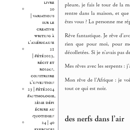
livre
pleure, je fais le tour de la 
20
rentre dans la maison, et que 
| variations
êtes vous ? La personne me ré
sur le
creative
Rêve fantastique. Je rêve d’av
writing à
l’américaine
rien que pour moi, pour moi
21
décolletées. Si je n’avais pas d
| #été2023,
récit et
Mes rêves avec les serpents : j
roman,
construire
Mon rêve de l’Afrique : je vois
l’invention
tout ce qui est noir.
23 | #été2024
#anthologie,
2ème défi
écrire au
quotidien
des nerfs dans l’air
24 | 40
exercices