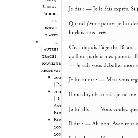
Cergy,
Je dis : — Je le fais exprès. Si
écrire
en
Quand j’étais petite, je lui de
école
hurlais sans arrêt.
d’arts
4
C’est depuis l’âge de 18 ans.
| autres
qu’il en parle à mes parents. Il 
traces,
souvenirs,
— Je vais vous déballer mon s
archives
2005/2006
Je lui ai dit : — Mais vous reg
| Pantin
2005/2007
Il me dit, oh tu sais, je ne me
| Beaux
Arts
Je lui dis : — Vous voulez qu
Paris
Bagnolet
Il dit : — Ah non. Avec tout c
2008-
2009