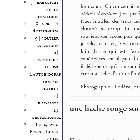
7 | exercices
beaucoup. Ça concernait e
sur le
ateliers d’écriture
. J’en pro
dialogue
trucs inutiles, des trucs au
8 | vers un
éliminé beaucoup. En mê
écrire-film
souvient des textes plus q
9 | pousser
je relis, celui-ci, bien ca
la langue
loin de ce qui est l’exp
10 |
expériences, en plaçant du 
« prendre »
il désigne ce qu’il ne saura
11 | de
être ma tâche d’aujourd’hui,
l’autobiographie
comme
Photographie : Lodève, pa
fiction
12 |
enfances
une hache rouge sur
13
| gestes&usages
14bis, avec
Perec, La vie
mode