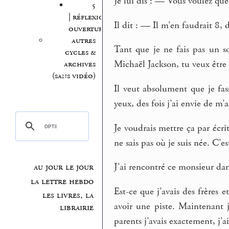
Je lui dis : — Vous voulez que 
5
| réflexion,
Il dit : — Il m’en faudrait 8, d
ouvertures
autres
Tant que je ne fais pas un 
cycles &
Michaël Jackson, tu veux être
archives
(sans vidéo)
Il veut absolument que je fas
yeux, des fois j’ai envie de m’as
Je voudrais mettre ça par écrit
ne sais pas où je suis née. C’e
J’ai rencontré ce monsieur dans 
au jour le jour
la lettre hebdo
Est-ce que j’avais des frères e
les livres, la
avoir une piste. Maintenant 
librairie
parents j’avais exactement, j’a