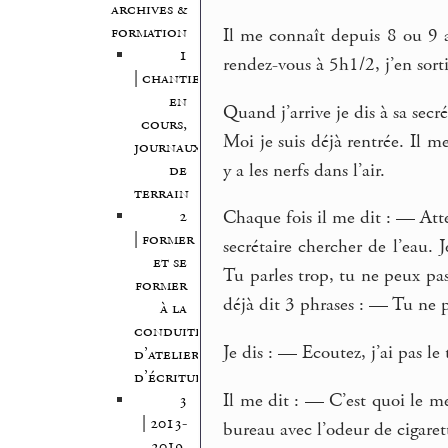
archives &
formation
Il me connaît depuis 8 ou 9 an
1
rendez-vous à 5h1/2, j’en sort
| chantiers
en
Quand j’arrive je dis à sa secr
cours,
Moi je suis déjà rentrée. Il me
journaux
y a les nerfs dans l’air.
de
terrain
2
Chaque fois il me dit : — Atten
| former
secrétaire chercher de l’eau.
et se
Tu parles trop, tu ne peux pas 
former
déjà dit 3 phrases : — Tu ne p
à la
conduite
Je dis : — Ecoutez, j’ai pas le
d’atelier
d’écriture
Il me dit : — C’est quoi le m
3
| 2013-
bureau avec l’odeur de cigare
2019,