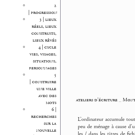
2
| progression
3 | lieux
réels, lieux
construits,
lieux rêvés
4 | cycle
vies, visages,
situations,
personnages
5
| construire
une ville
avec des
ateliers d’écriture
_
Montp
mots
6 |
recherches
L’ordinateur accumule tout
sur la
peu de ménage à cause d’un
nouvelle
les / dans les titres de fic