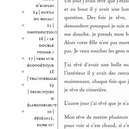
Un jour j’avais rêvé que j’éta
d’emploi
et au bout il y avait une lum
14 | outils
question. Des fois je rêve
du roman
15 |
demandent pourquoi je suis mo
photofictions
me douche, je prends mon bri
16 | « le
Alors votre fille n’est pas mo
double
pas. Je veux toucher les gens m
voyage »
17 | vers une
J’ai rêvé d’avoir une belle 
écopoétique
18
l’intérieur il y avait des cer
| transversales
maintenant, chaque fois que j
19
je rêve de cimetière.
| techniques
&
L’autre jour j’ai rêvé que je n’
élargissements
20 |
Mon rêve de mettre plusieurs c
#été2021,
faire un
pour voir si c’est chaud, si c’