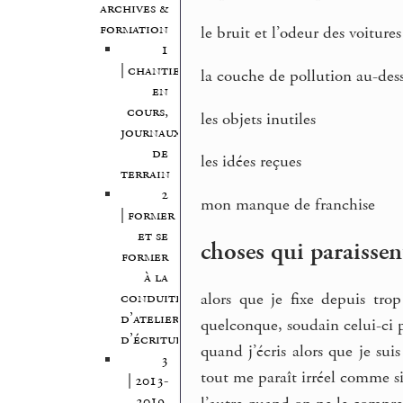
archives &
formation
le bruit et l’odeur des voitures
1
| chantiers
la couche de pollution au-dess
en
cours,
les objets inutiles
journaux
de
les idées reçues
terrain
2
mon manque de franchise
| former
et se
choses qui paraissen
former
à la
alors que je fixe depuis tro
conduite
d’atelier
quelconque, soudain celui-ci p
d’écriture
quand j’écris alors que je suis
3
tout me paraît irréel comme si 
| 2013-
2019,