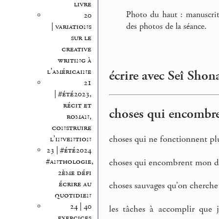
livre
Photo du haut : manuscrit
20
des photos de la séance.
| variations
sur le
creative
writing à
l’américaine
écrire avec Seî Shon
21
| #été2023,
récit et
choses qui encombr
roman,
construire
choses qui ne fonctionnent pl
l’invention
23 | #été2024
#anthologie,
choses qui encombrent mon d
2ème défi
écrire au
choses sauvages qu’on cherch
quotidien
24 | 40
les tâches à accomplir que 
exercices