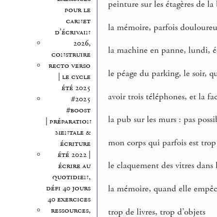
peinture sur les étagères de l
pour le
carnet
la mémoire, parfois douloureu
d’écrivain
2026,
la machine en panne, lundi, é
construire
recto verso
le péage du parking, le soir, q
| le cycle
été 2025
avoir trois téléphones, et la f
#2025
#boost
la pub sur les murs : pas possi
| préparation
mentale &
mon corps qui parfois est tro
écriture
été 2022 |
le claquement des vitres dans l
écrire au
quotidien,
défi 40 jours
la mémoire, quand elle empêch
40 exercices
ressources,
trop de livres, trop d’objets