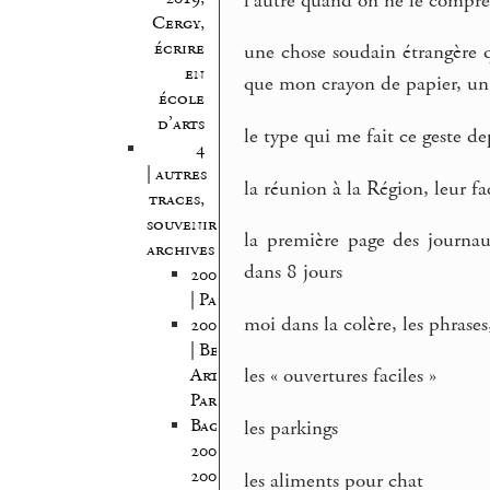
l’autre quand on ne le compr
Cergy,
écrire
une chose soudain étrangère 
en
que mon crayon de papier, un 
école
d’arts
le type qui me fait ce geste de
4
| autres
la réunion à la Région, leur fa
traces,
souvenirs,
la première page des journaux
archives
dans 8 jours
2005/2006
| Pantin
moi dans la colère, les phrases
2005/2007
| Beaux
les « ouvertures faciles »
Arts
Paris
Bagnolet
les parkings
2008-
2009
les aliments pour chat