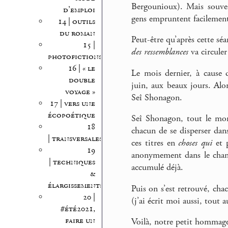
Bergounioux). Mais souven
d’emploi
gens empruntent facilement,
14 | outils
du roman
Peut-être qu’après cette séa
15 |
des ressemblances
va circuler
photofictions
16 | « le
Le mois dernier, à cause 
double
juin, aux beaux jours. Al
voyage »
Seî Shonagon.
17 | vers une
écopoétique
Seî Shonagon, tout le mond
18
chacun de se disperser dans
| transversales
ces titres en
choses qui
et p
19
anonymement dans le chanti
| techniques
accumulé déjà.
&
élargissements
Puis on s’est retrouvé, chac
20 |
(j’ai écrit moi aussi, tout 
#été2021,
faire un
Voilà, notre petit hommage