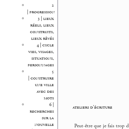
2
| progression
3 | lieux
réels, lieux
construits,
lieux rêvés
4 | cycle
vies, visages,
situations,
personnages
5
| construire
une ville
avec des
mots
6 |
ateliers d’écriture
recherches
sur la
nouvelle
Peut-être que je fais trop d