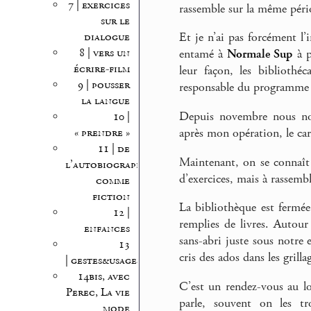
7 | exercices
rassemble sur la même péri
sur le
dialogue
Et je n’ai pas forcément l’i
8 | vers un
entamé à
Normale Sup
à p
écrire-film
leur façon, les bibliothé
9 | pousser
responsable du programm
la langue
Depuis novembre nous nou
10 |
« prendre »
après mon opération, le cart
11 | de
Maintenant, on se connaît 
l’autobiographie
d’exercices, mais à rassembl
comme
fiction
La bibliothèque est fermée 
12 |
remplies de livres. Autour
enfances
sans-abri juste sous notre e
13
cris des ados dans les grill
| gestes&usages
14bis, avec
C’est un rendez-vous au lo
Perec, La vie
parle, souvent on les tr
mode