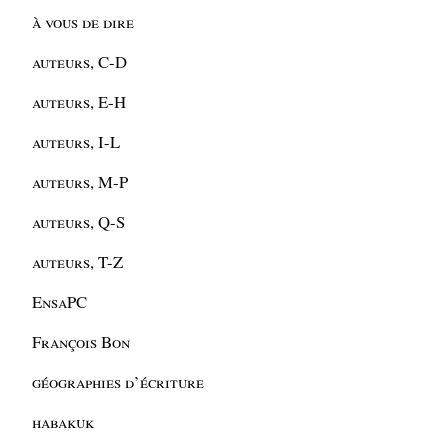
à vous de dire
auteurs, C-D
auteurs, E-H
auteurs, I-L
auteurs, M-P
auteurs, Q-S
auteurs, T-Z
EnsaPC
François Bon
géographies d’écriture
habakuk