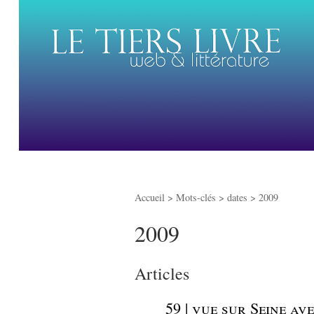
Accueil
> Mots-clés > dates >
2009
2009
Articles
_
59 | vue sur Seine a