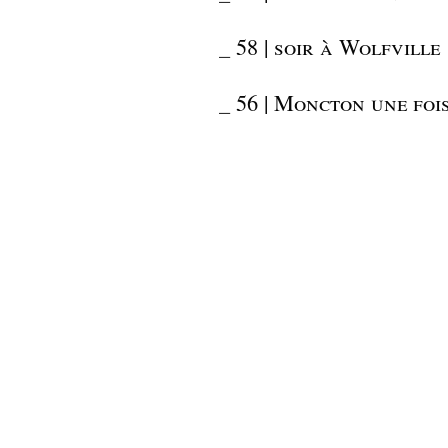
_
58 | soir à Wolfville
_
56 | Moncton une fois