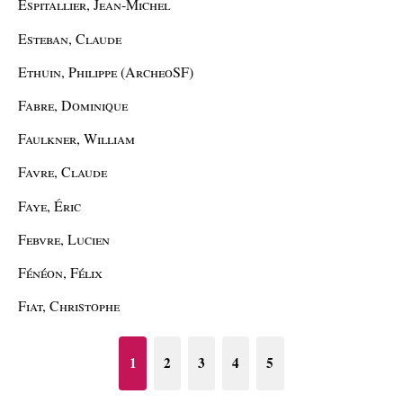
Espitallier, Jean-Michel
Esteban, Claude
Ethuin, Philippe (ArcheoSF)
Fabre, Dominique
Faulkner, William
Favre, Claude
Faye, Éric
Febvre, Lucien
Fénéon, Félix
Fiat, Christophe
1
2
3
4
5