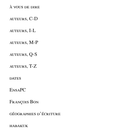
à vous de dire
auteurs, C-D
auteurs, I-L
auteurs, M-P
auteurs, Q-S
auteurs, T-Z
dates
EnsaPC
François Bon
géographies d’écriture
habakuk