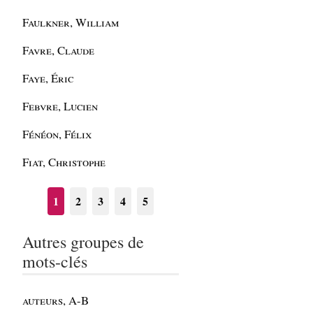
Faulkner, William
Favre, Claude
Faye, Éric
Febvre, Lucien
Fénéon, Félix
Fiat, Christophe
1
2
3
4
5
Autres groupes de
mots-clés
auteurs, A-B