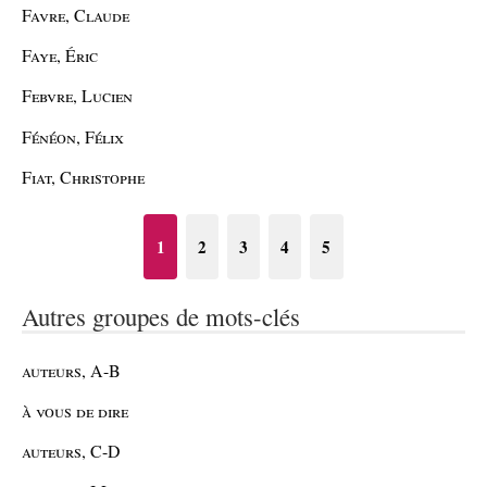
Favre, Claude
Faye, Éric
Febvre, Lucien
Fénéon, Félix
Fiat, Christophe
1
2
3
4
5
Autres groupes de mots-clés
auteurs, A-B
à vous de dire
auteurs, C-D