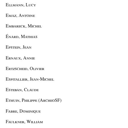
Ellmann, Lucy
Emaz, Antoine
Embareck, Michel
Énard, Mathias
Epstein, Jean
Ernaux, Annie
Ertzscheid, Olivier
Espitallier, Jean-Michel
Esteban, Claude
Ethuin, Philippe (ArcheoSF)
Fabre, Dominique
Faulkner, William