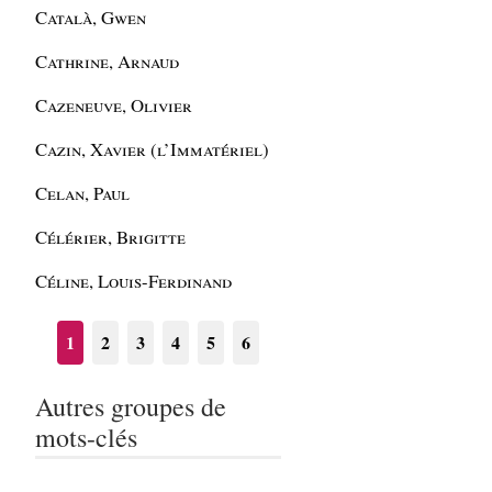
Català, Gwen
Cathrine, Arnaud
Cazeneuve, Olivier
Cazin, Xavier (l’Immatériel)
Celan, Paul
Célérier, Brigitte
Céline, Louis-Ferdinand
1
2
3
4
5
6
Autres groupes de
mots-clés