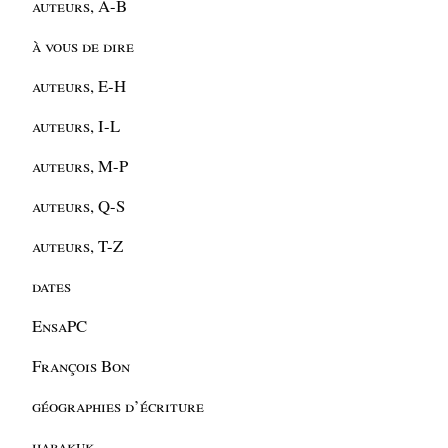
auteurs, A-B
à vous de dire
auteurs, E-H
auteurs, I-L
auteurs, M-P
auteurs, Q-S
auteurs, T-Z
dates
EnsaPC
François Bon
géographies d’écriture
habakuk