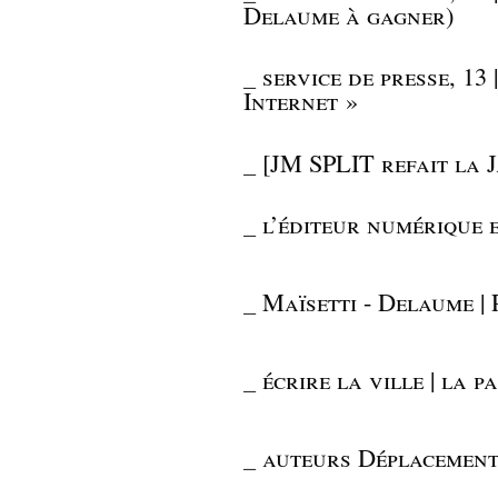
Delaume à gagner)
_
service de presse, 13 
Internet »
_
[JM SPLIT refait la J
_
l’éditeur numérique 
_
Maïsetti - Delaume | 
_
écrire la ville | la 
_
auteurs Déplacement