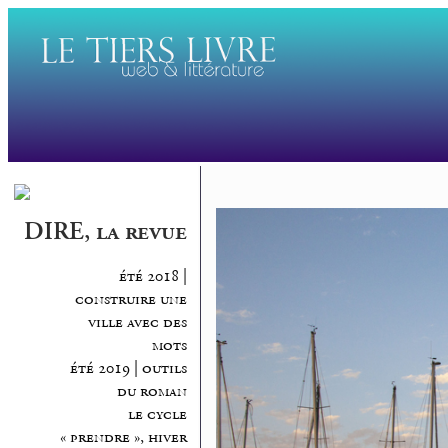
DIRE, la revue
été 2018 |
construire une
ville avec des
mots
été 2019 | outils
du roman
le cycle
« prendre », hiver