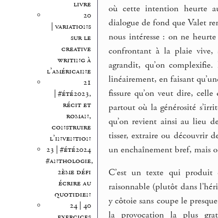
livre
où cette intention heurte a
20
dialogue de fond que Valet re
| variations
nous intéresse : on ne heurt
sur le
creative
confrontant à la plaie vive,
writing à
agrandit, qu’on complexifie.
l’américaine
linéairement, en faisant qu’une
21
fissure qu’on veut dire, celle 
| #été2023,
récit et
partout où la générosité s’irr
roman,
qu’on revient ainsi au lieu de
construire
tisser, extraire ou découvrir
l’invention
un enchaînement bref, mais on 
23 | #été2024
#anthologie,
2ème défi
C’est un texte qui produit 
écrire au
raisonnable (plutôt dans l’hér
quotidien
y côtoie sans coupe le presque
24 | 40
la provocation la plus gratu
exercices