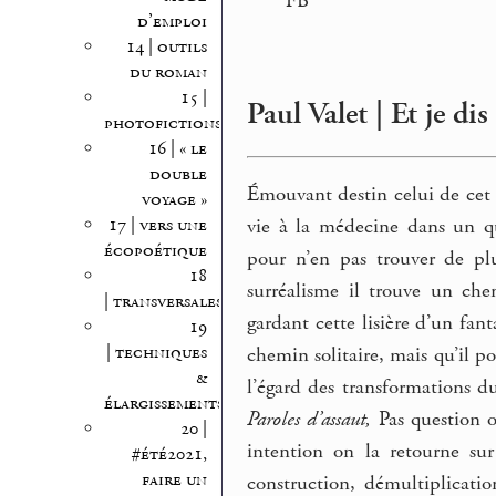
FB
d’emploi
14 | outils
du roman
15 |
Paul Valet | Et je d
photofictions
16 | « le
double
Émouvant destin celui de cet
voyage »
vie à la médecine dans un qu
17 | vers une
écopoétique
pour n’en pas trouver de p
18
surréalisme il trouve un che
| transversales
gardant cette lisière d’un fan
19
| techniques
chemin solitaire, mais qu’il p
&
l’égard des transformations d
élargissements
Paroles d’assaut,
Pas question o
20 |
intention on la retourne su
#été2021,
faire un
construction, démultiplication