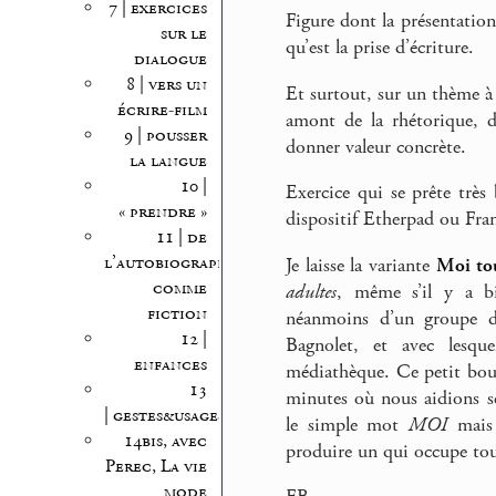
7 | exercices
Figure dont la présentation 
sur le
qu’est la prise d’écriture.
dialogue
8 | vers un
Et surtout, sur un thème à 
écrire-film
amont de la rhétorique, de
9 | pousser
donner valeur concrète.
la langue
10 |
Exercice qui se prête très 
« prendre »
dispositif Etherpad ou Fr
11 | de
l’autobiographie
Je laisse la variante
Moi tou
comme
adultes
, même s’il y a bi
fiction
néanmoins d’un groupe d’e
12 |
Bagnolet, et avec lesque
enfances
médiathèque. Ce petit bout
13
minutes où nous aidions se
| gestes&usages
le simple mot
MOI
mais 
14bis, avec
produire un qui occupe tout
Perec, La vie
mode