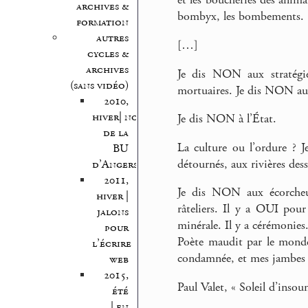
et les boucheries des anim
archives &
bombyx, les bombements.
formation
autres
[…]
cycles &
archives
Je dis NON aux stratégies
(sans vidéo)
mortuaires. Je dis NON aux
2010,
hiver| nocturnes
Je dis NON à l’État.
de la
La culture ou l’ordure ? 
BU
détournés, aux rivières des
d’Angers
2011,
Je dis NON aux écorcheur
hiver |
râteliers. Il y a OUI pou
jalons
minérale. Il y a cérémonies. I
pour
Poète maudit par le monde,
l’écrire
condamnée, et mes jambes t
web
2015,
Paul Valet, « Soleil d’inso
été
| en