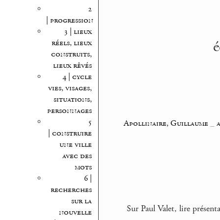
2
| progression
3 | lieux
é
réels, lieux
construits,
lieux rêvés
4 | cycle
vies, visages,
situations,
personnages
5
Apollinaire, Guillaume
_
a
| construire
une ville
avec des
mots
6 |
recherches
sur la
Sur Paul Valet, lire présen
nouvelle