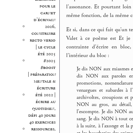
pour le
l’assonance. Et pourtant loin
carnet
même fonction, de la même ca
d’écrivain
2026,
Et si, dans ce qui fait qu’un t
construire
Valet à ce poème est Et je 
recto verso
contrainte d’écrire en bloc
| le cycle
été 2025
l’intérieur du bloc :
#2025
#boost
Je dis NON aux miasmes et 
| préparation
dis NON aux paroles en 
mentale &
promotions, nomenclatures
écriture
venargues et subardes à 
été 2022 |
archivoltes, croupions et po
écrire au
NON au gros, au détail, a
quotidien,
l’escompte. Je dis NON aux 
défi 40 jours
sang. Je dis NON à tout ce
40 exercices
à la suite, à l’axonge et la
ressources,