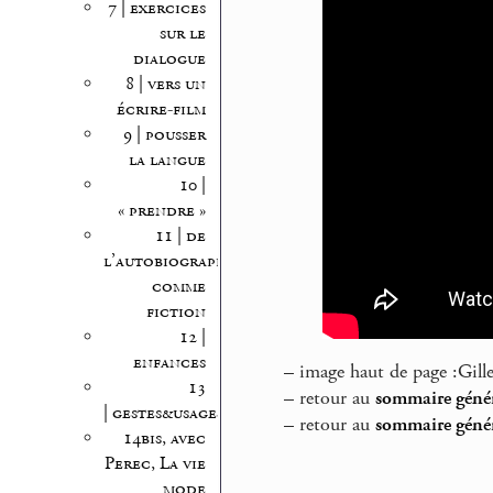
7 | exercices
sur le
dialogue
8 | vers un
écrire-film
9 | pousser
la langue
10 |
« prendre »
11 | de
l’autobiographie
comme
fiction
12 |
enfances
–
image haut de page :Gill
13
–
retour au
sommaire génér
| gestes&usages
–
retour au
sommaire génér
14bis, avec
Perec, La vie
mode