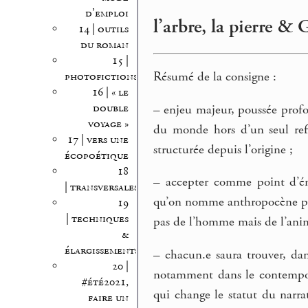
d’emploi
l’arbre, la pierre &
14 | outils
du roman
15 |
Résumé de la consigne :
photofictions
16 | « le
double
–
enjeu majeur, poussée profon
voyage »
du monde hors d’un seul ref
17 | vers une
structurée depuis l’origine ;
écopoétique
18
–
accepter comme point d’éno
| transversales
qu’on nomme anthropocène pose
19
| techniques
pas de l’homme mais de l’anim
&
élargissements
–
chacun.e saura trouver, dans
20 |
notamment dans le contempor
#été2021,
qui change le statut du nar
faire un