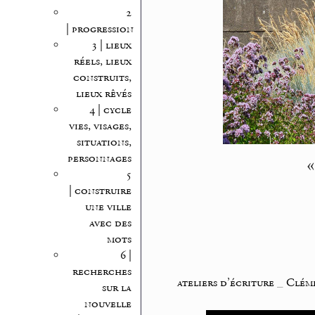
2
| progression
3 | lieux
réels, lieux
construits,
lieux rêvés
4 | cycle
vies, visages,
situations,
«
personnages
5
| construire
une ville
avec des
mots
6 |
recherches
ateliers d’écriture
_
Cléme
sur la
nouvelle