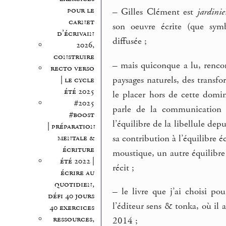
pour le
–
Gilles Clément est
jardinie
carnet
son oeuvre écrite (que sym
d’écrivain
diffusée ;
2026,
construire
–
mais quiconque a lu, rencont
recto verso
paysages naturels, des transfo
| le cycle
été 2025
le placer hors de cette domi
#2025
parle de la communication e
#boost
l’équilibre de la libellule dep
| préparation
sa contribution à l’équilibre é
mentale &
écriture
moustique, un autre équilibre 
été 2022 |
récit ;
écrire au
quotidien,
–
le livre que j’ai choisi pou
défi 40 jours
l’éditeur sens & tonka, où il 
40 exercices
ressources,
2014 ;