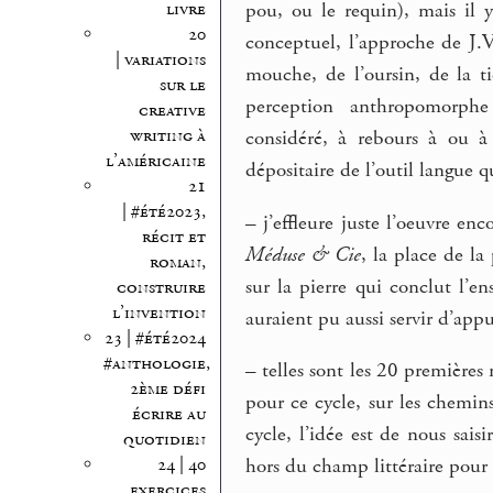
livre
pou, ou le requin), mais il 
20
conceptuel, l’approche de J.
| variations
mouche, de l’oursin, de la 
sur le
perception anthropomorphe 
creative
writing à
considéré, à rebours à ou à
l’américaine
dépositaire de l’outil langue 
21
| #été2023,
–
j’effleure juste l’oeuvre en
récit et
Méduse & Cie
, la place de la
roman,
sur la pierre qui conclut l’e
construire
l’invention
auraient pu aussi servir d’appu
23 | #été2024
#anthologie,
–
telles sont les 20 premières 
2ème défi
pour ce cycle, sur les chemi
écrire au
cycle, l’idée est de nous sais
quotidien
24 | 40
hors du champ littéraire pour l’
exercices