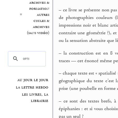
archives &
formation
–
ce livre se présente non pa
autres
de photographies couleurs (
cycles &
impressions noir et blanc art
archives
contraire une géométrie ?), et 
(sans vidéo)
ou la sensation abstraite que lè
–
la construction est en 8 vole
traces — cet énoncé même peut 
–
chaque texte est « spatialisé 
au jour le jour
géographique du texte c’est la
la lettre hebdo
prise (une poubelle en forme 
les livres, la
librairie
–
ce sont des textes brefs, à
épiphanies : et si vous choisis
pas un seul ?