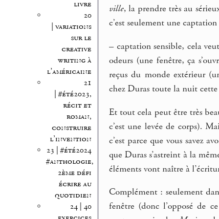
livre
ville
, la prendre très au série
20
c’est seulement une captation 
| variations
sur le
–
captation sensible, cela veut
creative
odeurs (une fenêtre, ça s’ouvr
writing à
l’américaine
reçus du monde extérieur (un
21
chez Duras toute la nuit cette 
| #été2023,
récit et
Et tout cela peut être très be
roman,
c’est une levée de corps). Mai
construire
l’invention
c’est parce que vous savez avo
23 | #été2024
que Duras s’astreint à la même
#anthologie,
éléments vont naître à l’écritu
2ème défi
écrire au
Complément : seulement dans l
quotidien
fenêtre (donc l’opposé de ce
24 | 40
exercices