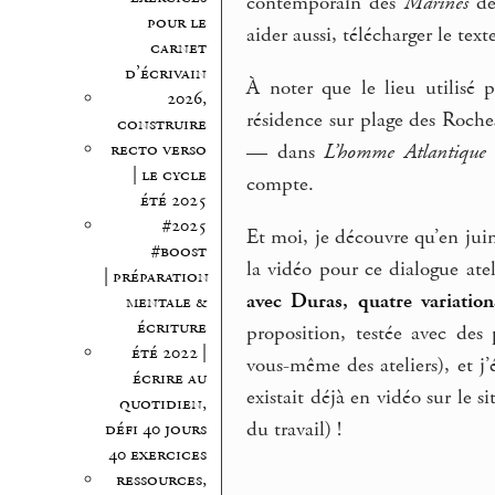
contemporain des
Marines
de
pour le
aider aussi, télécharger le text
carnet
d’écrivain
À noter que le lieu utilisé
2026,
résidence sur plage des Roche
construire
recto verso
— dans
L’homme Atlantique
| le cycle
compte.
été 2025
#2025
Et moi, je découvre qu’en juin
#boost
la vidéo pour ce dialogue atel
| préparation
avec Duras, quatre variation
mentale &
écriture
proposition, testée avec des
été 2022 |
vous-même des ateliers), et j’
écrire au
existait déjà en vidéo sur le si
quotidien,
du travail) !
défi 40 jours
40 exercices
ressources,