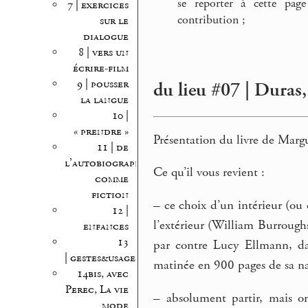
se reporter à cette page
7 | exercices
contribution ;
sur le
dialogue
8 | vers un
écrire-film
9 | pousser
du lieu #07 | Duras, 
la langue
10 |
« prendre »
Présentation du livre de Margu
11 | de
l’autobiographie
Ce qu’il vous revient :
comme
fiction
–
ce choix d’un intérieur (ou 
12 |
l’extérieur (William Burroughs
enfances
13
par contre Lucy Ellmann, 
| gestes&usages
matinée en 900 pages de sa nar
14bis, avec
Perec, La vie
–
absolument partir, mais on 
mode