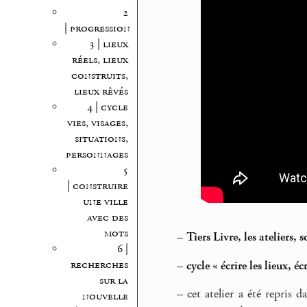
2
| progression
3 | lieux
réels, lieux
construits,
lieux rêvés
4 | cycle
vies, visages,
situations,
personnages
5
| construire
une ville
avec des
mots
–
Tiers Livre, les ateliers,
6 |
recherches
–
cycle « écrire les lieux, é
sur la
–
cet atelier a été repris d
nouvelle