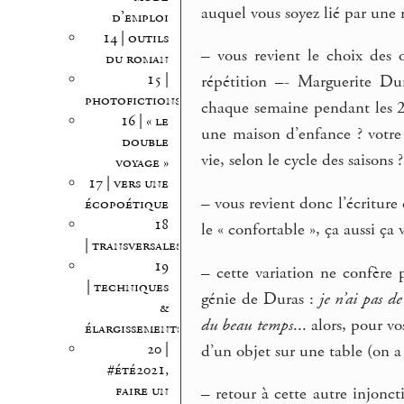
auquel vous soyez lié par une r
d’emploi
14 | outils
–
vous revient le choix des o
du roman
15 |
répétition –- Marguerite D
photofictions
chaque semaine pendant les 2 
16 | « le
une maison d’enfance ? votre 
double
vie, selon le cycle des saisons ?
voyage »
17 | vers une
–
vous revient donc l’écriture
écopoétique
18
le « confortable », ça aussi ç
| transversales
19
–
cette variation ne confère p
| techniques
génie de Duras :
je n’ai pas de
&
du beau temps
... alors, pour v
élargissements
20 |
d’un objet sur une table (on a 
#été2021,
faire un
–
retour à cette autre injonc