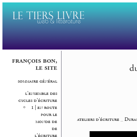
françois bon,
du
le site
sommaire général
l’ensemble des
cycles d’écriture
1 | en route
pour le
ateliers d’écriture
_
Duras
monde de
de
l’écriture