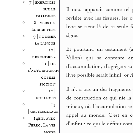
7 | exercices
Il nous apparaît comme tel p
sur le
dialogue
revisite avec les fissures, les
8 | vers un
livre se tient là de sa seule
écrire-film
signe.
9 | pousser
la langue
Et pourtant, un testament (
10 |
« prendre »
Villon) qui se contente 
11 | de
d’accumulation, d’agrégats s
l’autobiographie
livre possible serait infini, or
A
comme
fiction
Il n’y a pas un des fragments 
12 |
de construction ce qui nie l
enfances
13
mineur, où l’accumulation se
| gestes&usages
appel au monde. C’est en ce
14bis, avec
d’infini : ce qui le définit c
Perec, La vie
mode