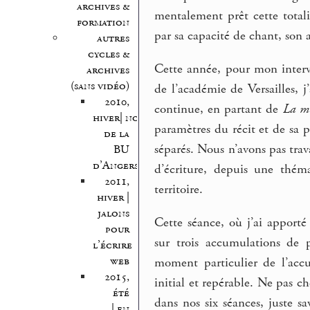
archives &
mentalement prêt cette totali
formation
par sa capacité de chant, son 
autres
cycles &
Cette année, pour mon interv
archives
(sans vidéo)
de l’académie de Versailles, j
2010,
continue, en partant de
La mo
hiver| nocturnes
paramètres du récit et de sa p
de la
séparés. Nous n’avons pas trav
BU
d’Angers
d’écriture, depuis une thém
2011,
territoire.
hiver |
jalons
Cette séance, où j’ai apport
pour
sur trois accumulations de p
l’écrire
web
moment particulier de l’accu
2015,
initial et repérable. Ne pas ch
été
dans nos six séances, juste sa
| en