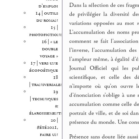
Dans la sélection de ces frag
d’emploi
14 | outils
de privilégier la diversité 
du roman
variations opposées au mot
15 |
L’accumulation des noms pro
photofictions
comment se fait l’associatio
16 | « le
double
l’inverse, l’accumulation des
voyage »
l’ampleur même, à égalité d’é
17 | vers une
Journal Officiel qui les pu
écopoétique
scientifique, et celle des 
18
| transversales
n’importe où qu’on ouvre l
19
d’énonciation s’oblige à une
| techniques
accumulation comme celle de
&
portrait de ville, et de soi dan
élargissements
20 |
présence du monde. Une const
#été2021,
faire un
Présence sans doute liée aussi