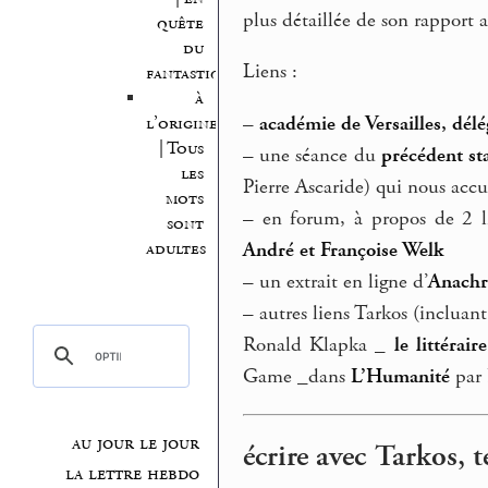
plus détaillée de son rapport 
quête
du
Liens :
fantastique
à
–
académie de Versailles, délé
l’origine
| Tous
–
une séance du
précédent st
les
Pierre Ascaride) qui nous accu
mots
–
en forum, à propos de 2 liv
sont
adultes
André et Françoise Welk
–
un extrait en ligne d’
Anachr
–
autres liens Tarkos (incluan
Ronald Klapka _
le littéraire
Game _dans
L’Humanité
par 
au jour le jour
écrire avec Tarkos, t
la lettre hebdo