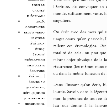
pour le
l’écriture, de convoquer en 
carnet
monde, suffisamment vaste, lou
d’écrivain
singulière.
2026,
construire
On écrit avec des mots qui 
recto verso
| le cycle
usages oraux qu’on y associe, 
été 2025
relient ces étymologies. De
#2025
totalité de cela, ou pratique
#boost
faisant objet physique de la l
| préparation
mentale &
récurrence (les mêmes mots 
écriture
ou dans la même fonction de l
été 2022 |
écrire au
Dans l’instant qu’on écrit, b
quotidien,
lourde. Savoir, dans la légèret
défi 40 jours
40 exercices
mot, la présence de tout ce do
ressources,
lest qui donne à la langue 