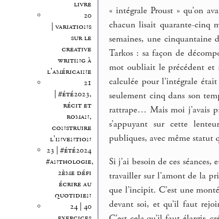
livre
« intégrale Proust » qu’on av
20
chacun lisait quarante-cinq 
| variations
sur le
semaines, une cinquantaine de 
creative
Tarkos : sa façon de décompo
writing à
mot oubliait le précédent e
l’américaine
calculée pour l’intégrale étai
21
| #été2023,
seulement cinq dans son temp
récit et
rattrape… Mais moi j’avais p
roman,
s’appuyant sur cette lenteu
construire
publiques, avec même statut qu
l’invention
23 | #été2024
Si j’ai besoin de ces séances, e
#anthologie,
2ème défi
travailler sur l’amont de la pr
écrire au
que l’incipit. C’est une mont
quotidien
devant soi, et qu’il faut rejo
24 | 40
exercices
C’est cela qu’il faut élargir, 