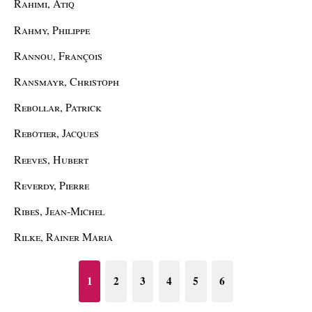
Rahimi, Atiq
Rahmy, Philippe
Rannou, François
Ransmayr, Christoph
Rebollar, Patrick
Rebotier, Jacques
Reeves, Hubert
Reverdy, Pierre
Ribes, Jean-Michel
Rilke, Rainer Maria
1
2
3
4
5
6