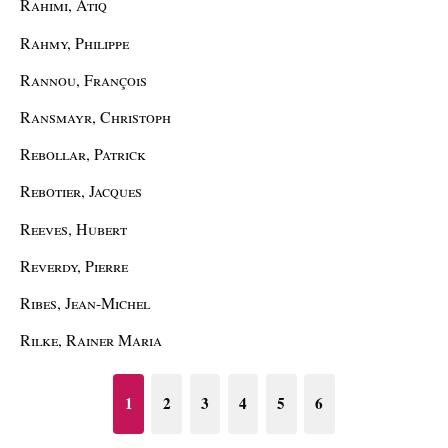
Rahimi, Atiq
Rahmy, Philippe
Rannou, François
Ransmayr, Christoph
Rebollar, Patrick
Rebotier, Jacques
Reeves, Hubert
Reverdy, Pierre
Ribes, Jean-Michel
Rilke, Rainer Maria
1
2
3
4
5
6