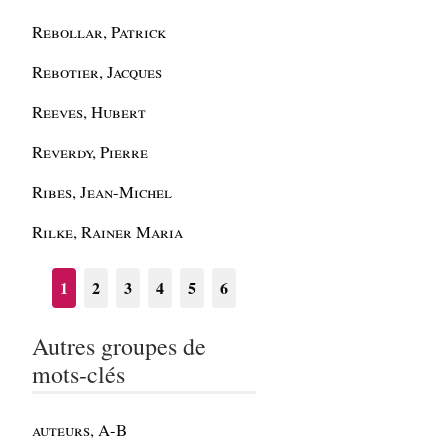
Rebollar, Patrick
Rebotier, Jacques
Reeves, Hubert
Reverdy, Pierre
Ribes, Jean-Michel
Rilke, Rainer Maria
1
2
3
4
5
6
Autres groupes de
mots-clés
auteurs, A-B