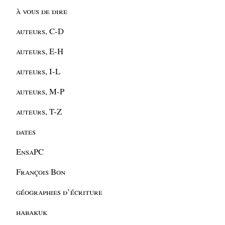
à vous de dire
auteurs, C-D
auteurs, E-H
auteurs, I-L
auteurs, M-P
auteurs, T-Z
dates
EnsaPC
François Bon
géographies d’écriture
habakuk