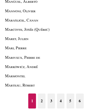
Manguel, Alberto
Mannoni, Olivier
Marasligil, Canan
Marcotte, Josée (Québec)
Maret, Julien
Mari, Pierre
Marivaux, Pierre de
Markowicz, André
Marmontel
Marteau, Robert
1
2
3
4
5
6