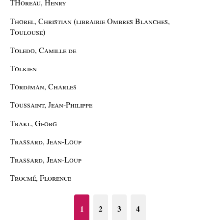
THoreau, Henry
Thorel, Christian (librairie Ombres Blanches,
Toulouse)
Toledo, Camille de
Tolkien
Tordjman, Charles
Toussaint, Jean-Philippe
Trakl, Georg
Trassard, Jean-Loup
Trassard, Jean-Loup
Trocmé, Florence
1
2
3
4