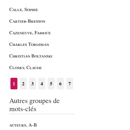
Calle, Sophie
Cartier-Bresson
Cazeneuve, Fabrice
Charles Tordjman
Christian Boltanski
Closky, Claude
1
2
3
4
5
6
7
Autres groupes de
mots-clés
auteurs, A-B