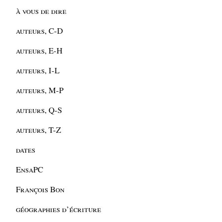
à vous de dire
auteurs, C-D
auteurs, E-H
auteurs, I-L
auteurs, M-P
auteurs, Q-S
auteurs, T-Z
dates
EnsaPC
François Bon
géographies d’écriture