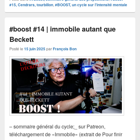
#15, Cendrars, tourbillon
,
#BOOST, un cycle sur l'intensité mentale
#boost #14 | immobile autant que
Beckett
Posté le
15 juin 2025
par
François Bon
– sommaire général du cycle;_ sur Patreon,
téléchargement de «Immobile» (extrait de Pour finir