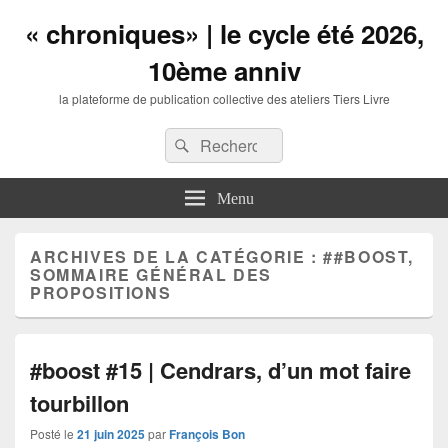
« chroniques» | le cycle été 2026,
10ème anniv
la plateforme de publication collective des ateliers Tiers Livre
Entête
Recherche :
Recherche
barre
à
droite
Menu
zone
de
widgets
ARCHIVES DE LA CATÉGORIE :
##BOOST,
SOMMAIRE GÉNÉRAL DES
PROPOSITIONS
#boost #15 | Cendrars, d’un mot faire
tourbillon
Posté le
21 juin 2025
par
François Bon