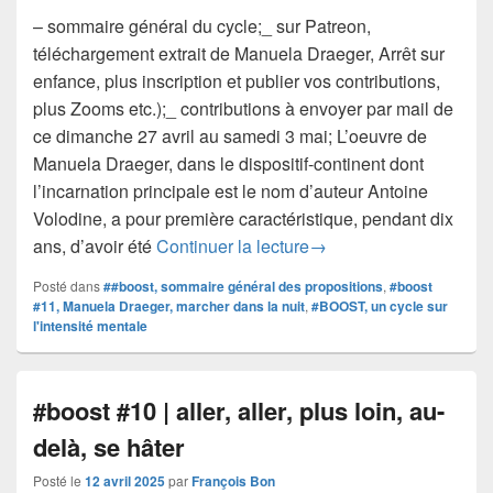
– sommaire général du cycle;_ sur Patreon,
téléchargement extrait de Manuela Draeger, Arrêt sur
enfance, plus inscription et publier vos contributions,
plus Zooms etc.);_ contributions à envoyer par mail de
ce dimanche 27 avril au samedi 3 mai; L’oeuvre de
Manuela Draeger, dans le dispositif-continent dont
l’incarnation principale est le nom d’auteur Antoine
Volodine, a pour première caractéristique, pendant dix
#boost #11 | Manuela Dr
ans, d’avoir été
Continuer la lecture
→
Posté dans
##boost, sommaire général des propositions
,
#boost
#11, Manuela Draeger, marcher dans la nuit
,
#BOOST, un cycle sur
l'intensité mentale
#boost #10 | aller, aller, plus loin, au-
delà, se hâter
Posté le
12 avril 2025
par
François Bon