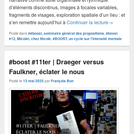
d’éléments discontinus, images à focales variables,
fragments de visages, exploration spatiale d’un lieu : et
#boost #12 |
s’en remettre aujourd’hui à
Continuer la lecture
→
Posté dans
##boost, sommaire général des propositions
,
#boost
#12, Micolet, chez Nicole
,
#BOOST, un cycle sur l'intensité mentale
#boost #11ter | Draeger versus
Faulkner, éclater le nous
Posté le
13 mai 2025
par
François Bon