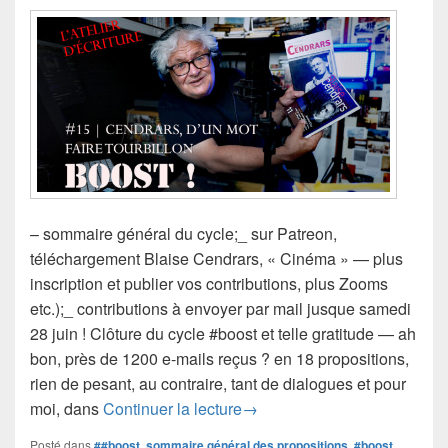
– sommaire général du cycle;_ sur Patreon,
téléchargement Blaise Cendrars, « Cinéma » — plus
inscription et publier vos contributions, plus Zooms
etc.);_ contributions à envoyer par mail jusque samedi
28 juin ! Clôture du cycle #boost et telle gratitude — ah
bon, près de 1200 e-mails reçus ? en 18 propositions,
rien de pesant, au contraire, tant de dialogues et pour
#boost #15 | Cendrars, d’un mo
moi, dans
Continuer la lecture
→
Posté dans
##boost, sommaire général des propositions
,
#boost