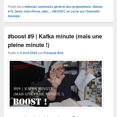
Posté dans
##boost, sommaire général des propositions
,
#boost
#10, Saint John-Perse, aller...
,
#BOOST, un cycle sur l'intensité
mentale
#boost #9 | Kafka minute (mais une
pleine minute !)
Posté le
5 avril 2025
par
François Bon