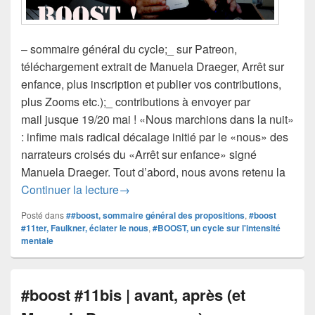
– sommaire général du cycle;_ sur Patreon,
téléchargement extrait de Manuela Draeger, Arrêt sur
enfance, plus inscription et publier vos contributions,
plus Zooms etc.);_ contributions à envoyer par
mail jusque 19/20 mai ! «Nous marchions dans la nuit»
: infime mais radical décalage initié par le «nous» des
narrateurs croisés du «Arrêt sur enfance» signé
Manuela Draeger. Tout d’abord, nous avons retenu la
#boost #11ter | Draeger versus Faulkner
Continuer la lecture
→
Posté dans
##boost, sommaire général des propositions
,
#boost
#11ter, Faulkner, éclater le nous
,
#BOOST, un cycle sur l'intensité
mentale
#boost #11bis | avant, après (et