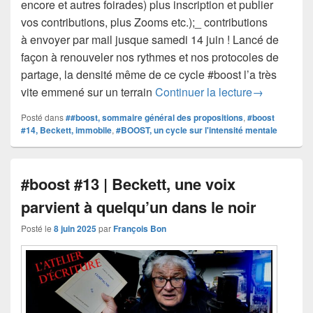
encore et autres foirades) plus inscription et publier
vos contributions, plus Zooms etc.);_ contributions
à envoyer par mail jusque samedi 14 juin ! Lancé de
façon à renouveler nos rythmes et nos protocoles de
partage, la densité même de ce cycle #boost l’a très
#boost #14 |
vite emmené sur un terrain
Continuer la lecture
→
Posté dans
##boost, sommaire général des propositions
,
#boost
#14, Beckett, immobile
,
#BOOST, un cycle sur l'intensité mentale
#boost #13 | Beckett, une voix
parvient à quelqu’un dans le noir
Posté le
8 juin 2025
par
François Bon