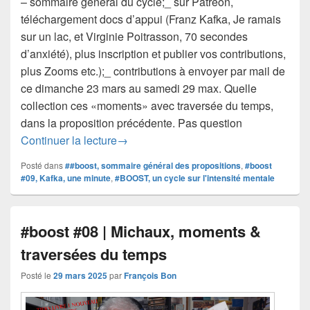
– sommaire général du cycle;_ sur Patreon,
téléchargement docs d’appui (Franz Kafka, Je ramais
sur un lac, et Virginie Poitrasson, 70 secondes
d’anxiété), plus inscription et publier vos contributions,
plus Zooms etc.);_ contributions à envoyer par mail de
ce dimanche 23 mars au samedi 29 max. Quelle
collection ces «moments» avec traversée du temps,
dans la proposition précédente. Pas question
#boost #9 | Kafka minute (mais une plei
Continuer la lecture
→
Posté dans
##boost, sommaire général des propositions
,
#boost
#09, Kafka, une minute
,
#BOOST, un cycle sur l'intensité mentale
#boost #08 | Michaux, moments &
traversées du temps
Posté le
29 mars 2025
par
François Bon