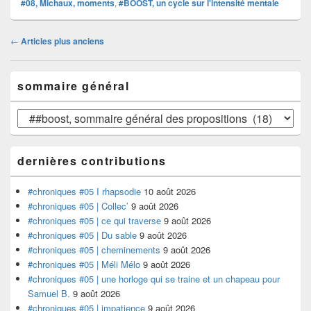
#08, Michaux, moments
,
#BOOST, un cycle sur l'intensité mentale
Navigation
←
Articles plus anciens
dans
les
Zone
articles
sommaire général
principale
de
widget
sommaire
pour
général
la
barre
dernières contributions
latérale
#chroniques #05 I rhapsodie
10 août 2026
#chroniques #05 | Collec’
9 août 2026
#chroniques #05 | ce qui traverse
9 août 2026
#chroniques #05 | Du sable
9 août 2026
#chroniques #05 | cheminements
9 août 2026
#chroniques #05 | Méli Mélo
9 août 2026
#chroniques #05 | une horloge qui se traine et un chapeau pour
Samuel B.
9 août 2026
#chroniques #05 | impatience
9 août 2026