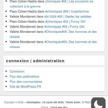
Piero Cohen-Hadria
dans
chroniques #05 | Les souvenirs se
collectent à la gomme
Piero Cohen-Hadria
dans
#chroniques #05 | Imperfectiver
Valèrie Mondamert
dans
été 2026 #05 | Garder les pédales
Piero Cohen-Hadria
dans
#chroniques #05 | Funny Girl
Valèrie Mondamert
dans
#chroniques #05 | Funny Girl
Valèrie Mondamert
dans
#Chroniques#05: Des hommes et des
choses
Valèrie Mondamert
dans
#Chroniques#05: Des hommes et des
choses
connexion | administration
Connexion
Flux des publications
Flux des commentaires
Site de WordPress-FR
Copyright © 2026
« chroniques» | le cycle été 2026, 10ème anniv
. All Rights Reserved.
Thème :
Catch Box Pro