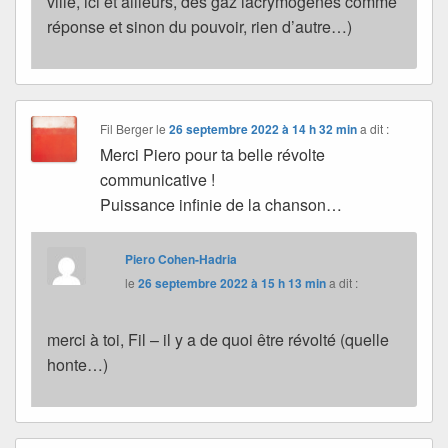
ville, ici et ailleurs, des gaz lacrymogènes comme
réponse et sinon du pouvoir, rien d’autre…)
Fil Berger
le
26 septembre 2022 à 14 h 32 min
a dit :
Merci Piero pour ta belle révolte
communicative !
Puissance infinie de la chanson…
Piero Cohen-Hadria
le
26 septembre 2022 à 15 h 13 min
a dit :
merci à toi, Fil – il y a de quoi être révolté (quelle
honte…)