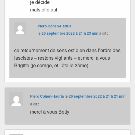
je décide
mais elle oui
Piero Cohen-Hadria
le
26 septembre 2022 à 21 h 23 min
a dit :
ce retournement de sens est bien dans l’ordre des
fascistes – restons vigilants – et merci à vous
Brigitte (je corrige, et j’ôte le 2ème)
Piero Cohen-Hadria
le
26 septembre 2022 à 21 h 21 min
a dit :
merci à vous Betty