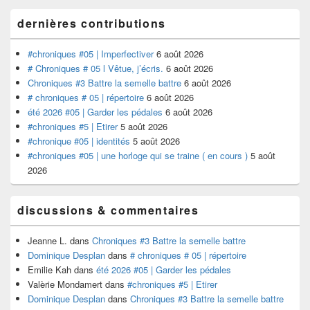
la
barre
dernières contributions
latérale
#chroniques #05 | Imperfectiver
6 août 2026
# Chroniques # 05 l Vêtue, j’écris.
6 août 2026
Chroniques #3 Battre la semelle battre
6 août 2026
# chroniques # 05 | répertoire
6 août 2026
été 2026 #05 | Garder les pédales
6 août 2026
#chroniques #5 | Etirer
5 août 2026
#chronique #05 | identités
5 août 2026
#chroniques #05 | une horloge qui se traine ( en cours )
5 août
2026
discussions & commentaires
Jeanne L.
dans
Chroniques #3 Battre la semelle battre
Dominique Desplan
dans
# chroniques # 05 | répertoire
Emilie Kah
dans
été 2026 #05 | Garder les pédales
Valèrie Mondamert
dans
#chroniques #5 | Etirer
Dominique Desplan
dans
Chroniques #3 Battre la semelle battre