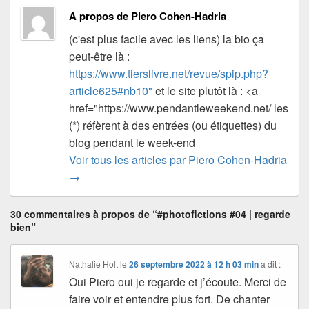
A propos de Piero Cohen-Hadria
(c'est plus facile avec les liens) la bio ça
peut-être là :
https://www.tierslivre.net/revue/spip.php?
article625#nb10"
et le site plutôt là : <a
href="https://www.pendantleweekend.net/ les
(*) réfèrent à des entrées (ou étiquettes) du
blog pendant le week-end
Voir tous les articles par Piero Cohen-Hadria
→
30 commentaires à propos de “#photofictions #04 | regarde
bien”
Nathalie Holt
le
26 septembre 2022 à 12 h 03 min
a dit :
Oui Piero oui je regarde et j’écoute. Merci de
faire voir et entendre plus fort. De chanter