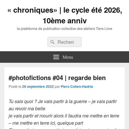
« chroniques» | le cycle été 2026,
10ème anniv
la plateforme de publication collective des ateliers Tiers Livre
Entête
Recherche :
Recherche
barre
à
droite
Menu
zone
de
widgets
#photofictions #04 | regarde bien
Posté le
26 septembre 2022
par
Piero Cohen-Hadria
Tu sais quoi ? Je vais partir à la guerre – je vais partir
au revoir ma belle
je vais partir et mourir alors il faudra me mettre en terre
– me mettre en terre ici, quelque part