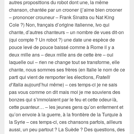
autres propositions du robot dont une, la même
chanson, chantée par un crooner (j’aime bien crooner
– prononcer crouneur – Frank Sinatra ou Nat King
Cole ?) Non, français d’origine italienne, Ivo qui
chante, d’autres chanteurs – un nombre de vues dit-on
(qui compte ? Un robot ?) une date une espèce de
pouce levé de pouce baissé comme à Rome il y a
deux mille ans – deux mille ans de cette ère – oui
laquelle oui – rien ne change tout se transforme, elle
chante, nous sommes ses frères (en Italie le nom de ce
parti qui vient de remporter les élections,
Fratelli
d’Italia
aujourd’hui même) – ces temps-ci je ne sais
pas vous comme on dit mais moi je me souviens des
bonzes qui s’immolaient par le feu et cette odeur-là,
cette puanteur… – les jeunes gens qu’on enferment et
qu’on envoie à la guerre, à la frontière de la Turquie à
la Syrie – ces temps-ci, ces chansons parfois, ailleurs
aussi, un peu partout ? La Suède ? Des questions, des