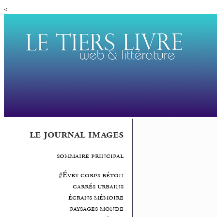
<
le journal images
sommaire principal
#Évry corps béton
carrés urbains
écrans mémoire
paysages monde