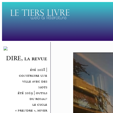
DIRE, la revue
été 2018 |
construire une
ville avec des
mots
été 2019 | outils
du roman
le cycle
« prendre », hiver