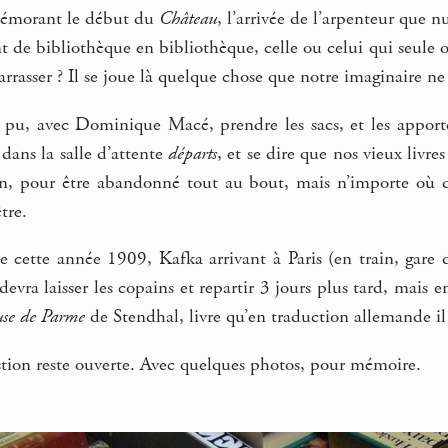
mémorant le début du
Château
, l’arrivée de l’arpenteur que nu
ant de bibliothèque en bibliothèque, celle ou celui qui seule 
barrasser ? Il se joue là quelque chose que notre imaginaire ne
 pu, avec Dominique Macé, prendre les sacs, et les apporter
 dans la salle d’attente
départs
, et se dire que nos vieux liv
oin, pour être abandonné tout au bout, mais n’importe où d
tre.
de cette année 1909, Kafka arrivant à Paris (en train, gare
evra laisser les copains et repartir 3 jours plus tard, mais en
use de Parme
de Stendhal, livre qu’en traduction allemande il
stion reste ouverte. Avec quelques photos, pour mémoire.