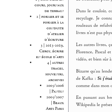
cours, journaux
Dans le couloir, co
de terrain
2 | former et se
recyclage. Je conna
former à la
rouleaux de refabri
conduite
livres n’est pas ph
d’atelier
d’écriture
Les autres livres, 
3 | 2013-2019,
Cergy, écrire
Florence, Pascal e
en école d’arts
vidéo, et bien sûr à 
4 | autres
traces,
Bizarre qu’au lende
souvenirs,
de Kafka :
Si j’ét
archives
comme dans mon o
2005/2006
| Pantin
2005/2007
En passant aux bro
| Beaux
Wikipedia le prés
Arts Paris