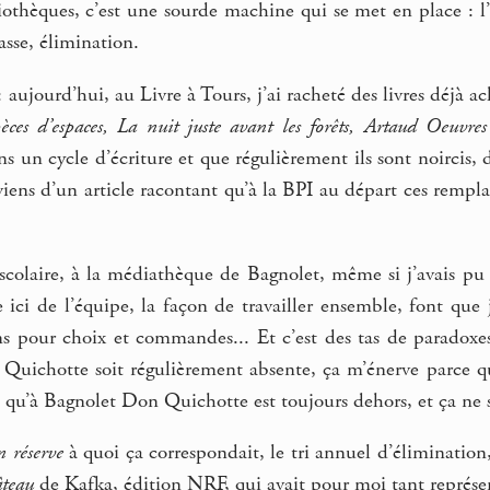
liothèques, c’est une sourde machine qui se met en place : l’in
asse, élimination.
: aujourd’hui, au Livre à Tours, j’ai racheté des livres déjà ac
es d’espaces, La nuit juste avant les forêts, Artaud Oeuvre
 un cycle d’écriture et que régulièrement ils sont noircis, dé
ens d’un article racontant qu’à la BPI au départ ces remplac
scolaire, à la médiathèque de Bagnolet, même si j’avais pu 
 ici de l’équipe, la façon de travailler ensemble, font que
ns pour choix et commandes... Et c’est des tas de paradoxes
uichotte soit régulièrement absente, ça m’énerve parce q
e qu’à Bagnolet Don Quichotte est toujours dehors, et ça ne s
n réserve
à quoi ça correspondait, le tri annuel d’élimination, 
teau
de Kafka, édition NRF, qui avait pour moi tant représe