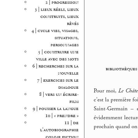
2 | progression
3 | lieux réels, lieux
construits, lieux
rêvés
4 | cycle vies, visages,
situations,
personnages
5 | construire une
ville avec des mots
6 | recherches sur la
bibliothèques
nouvelle
7 | exercices sur le
dialogue
Pour moi,
Le Chât
8 | vers un écrire-
c’est la première fo
film
Saint-Germain – 
9 | pousser la langue
10 | « prendre »
évidemment lecture
11 | de
prochain quand on 
l’autobiographie
comme fiction