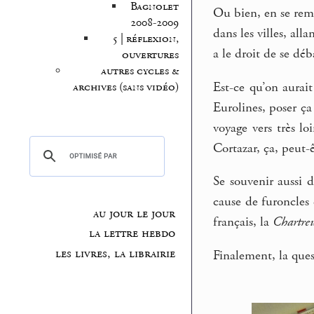
Bagnolet
Ou bien, en se re
2008-2009
dans les villes, all
5 | réflexion,
a le droit de se dé
ouvertures
autres cycles &
Est-ce qu’on aurait
archives (sans vidéo)
Eurolines, poser ça
voyage vers très l
Cortazar, ça, peut-ê
Se souvenir aussi 
cause de furoncles d
au jour le jour
français, la
Chartre
la lettre hebdo
les livres, la librairie
Finalement, la que