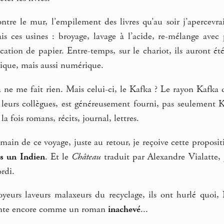
ntre le mur, l’empilement des livres qu’au soir j’apercevra
is ces usines : broyage, lavage à l’acide, re-mélange avec 
cation de papier. Entre-temps, sur le chariot, ils auront été
ysique, mais aussi numérique.
ça ne me fait rien. Mais celui-ci, le Kafka ? Le rayon Kafka 
t leurs collègues, est généreusement fourni, pas seulement 
la fois romans, récits, journal, lettres.
main de ce voyage, juste au retour, je reçoive cette propositio
ais un Indien
. Et le
Château
traduit par Alexandre Vialatte, 
rdi.
yeurs laveurs malaxeurs du recyclage, ils ont hurlé quoi,
ente encore comme un roman
inachevé
...