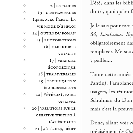
L’été, dans les bib
12 | enfances
du tri, quoi qu’on f
13 | gestes&usages
14bis, avec Perec, La
Je le sais pour moi 
vie mode d’emploi
14 | outils du roman
80, Lambeaux, Espèc
15 | photofictions
obligatoirement dans
16 | « le double
remplacer. Me souvi
voyage »
y pallier...
17 | vers une
écopoétique
Toute cette année 
18 | transversales
19 | techniques &
Pantin), l’ambiance
élargissements
usagers, les réunio
20 | #été2021, faire
Schulman du Don Q
un livre
20 | variations sur le
mais c’est la preuv
creative writing à
l’américaine
Donc, allant voir
e
21 | #été2023, récit
précisément
Le Châ