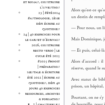
et roman, construire
l’invention
Alors qu’est-ce qu’
23 | #été2024
un destin de rempl
#anthologie, 2ème
défi écrire au
— Pour nous, un liv
quotidien
24 | 40 exercices pour
Mais Dominique, je 
le carnet d’écrivain
2026, construire
— Et puis, celui-là,
recto verso | le
cycle été 2025
Alors d’accord : i
#2025 #boost
| préparation
réserve, quand le s
mentale & écriture
été 2022 | écrire au
Avec statut de bib
quotidien, défi 40
prison, un hôpital,
jours 40 exercices
ressources, archives
Pourtant, on ne s’y
& formation
de bouteille, pour je
1 | chantiers en