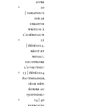
livre
20
| variations
sur le
creative
writing à
l’américaine
21
| #été2023,
récit et
roman,
construire
l’invention
23 | #été2024
#anthologie,
2ème défi
écrire au
quotidien
24 | 40
exercices