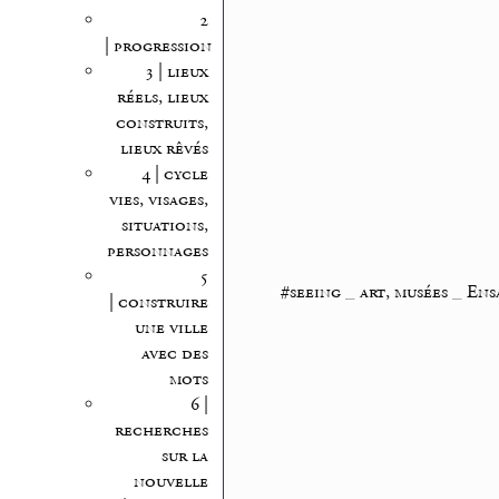
2
| progression
3 | lieux
réels, lieux
construits,
lieux rêvés
4 | cycle
vies, visages,
situations,
personnages
5
#seeing
_
art, musées
_
Ens
| construire
une ville
avec des
mots
6 |
recherches
sur la
nouvelle