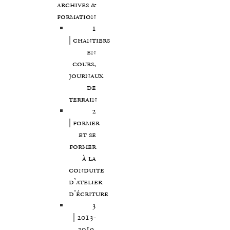
archives &
formation
1
| chantiers
en
cours,
journaux
de
terrain
2
| former
et se
former
à la
conduite
d’atelier
d’écriture
3
| 2013-
2019,