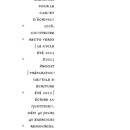
pour le
carnet
d’écrivain
2026,
construire
recto verso
| le cycle
été 2025
#2025
#boost
| préparation
mentale &
écriture
été 2022 |
écrire au
quotidien,
défi 40 jours
40 exercices
ressources,