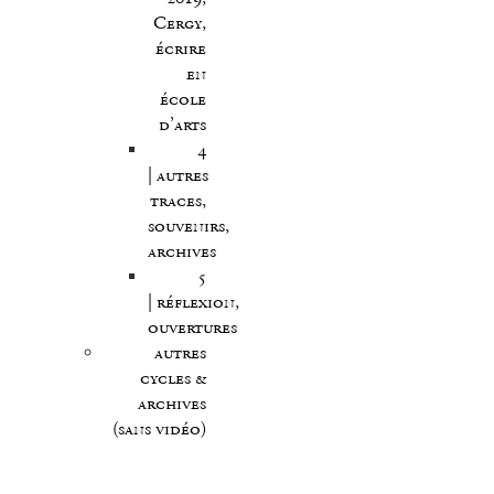
Cergy,
écrire
en
école
d’arts
4
| autres
traces,
souvenirs,
archives
5
| réflexion,
ouvertures
autres
cycles &
archives
(sans vidéo)