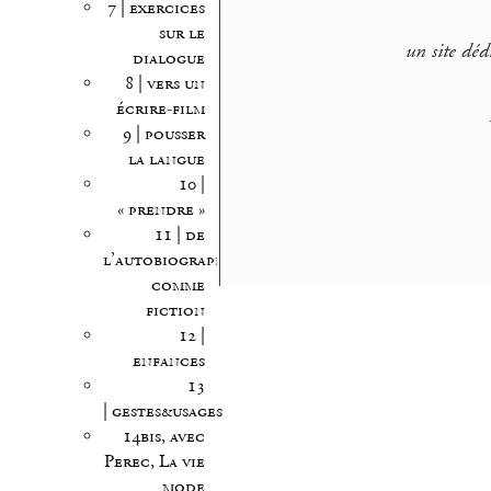
7 | exercices
sur le
un site déd
dialogue
8 | vers un
écrire-film
9 | pousser
la langue
10 |
« prendre »
11 | de
l’autobiographie
comme
fiction
12 |
enfances
13
| gestes&usages
14bis, avec
Perec, La vie
mode