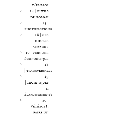
d’emploi
14 | outils
du roman
15 |
photofictions
16 | « le
double
voyage »
17 | vers une
écopoétique
18
| transversales
19
| techniques
&
élargissements
20 |
#été2021,
faire un