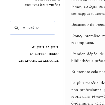
archives (sans vidéo)
James,
La leçon du 
ces nappes souterr
Beaucoup de précaut
Donc, première ma
recomposera.
au jour le jour
Premier dépôt de m
la lettre hebdo
bibliothèque présen
les livres, la librairie
Et prendre cela non
Le plus matériel de
non professionnel 
repris dans
Penser/C
évidemment téléch