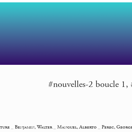
#nouvelles-2 boucle 1, #
iture
_
Benjamin, Walter
_
Manguel, Alberto
_
Perec, Georg