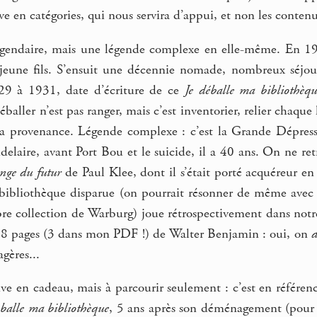
e en catégories, qui nous servira d’appui, et non les contenus
légendaire, mais une légende complexe en elle-même. En 1
jeune fils. S’ensuit une décennie nomade, nombreux séjours
9 à 1931, date d’écriture de ce
Je déballe ma bibliothèqu
baller n’est pas ranger, mais c’est inventorier, relier chaque
a provenance. Légende complexe : c’est la Grande Dépression,
laire, avant Port Bou et le suicide, il a 40 ans. On ne ret
ange du futur
de Paul Klee, dont il s’était porté acquéreur e
ibliothèque disparue (on pourrait résonner de même avec 
re collection de Warburg) joue rétrospectivement dans notre
es 8 pages (3 dans mon PDF !) de Walter Benjamin : oui, on
d
agères...
tive en cadeau, mais à parcourir seulement : c’est en référ
balle ma bibliothèque
, 5 ans après son déménagement (pour r