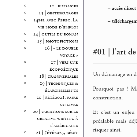
12 | enfances
–
accès direc
13 | gestes&usages
14bis, avec Perec, La
–
téléchargem
vie mode d’emploi
14 | outils du roman
15 | photofictions
16 | « le double
#01 | l’art de
voyage »
17 | vers une
écopoétique
Un démarrage en d
18 | transversales
19 | techniques &
Pourquoi pas ! Ma
élargissements
construction.
20 | #été2021, faire
un livre
20 | variations sur le
Et c’est un enjeu
creative writing à
préalable mais déj
l’américaine
risquer ainsi.
21 | #été2023, récit