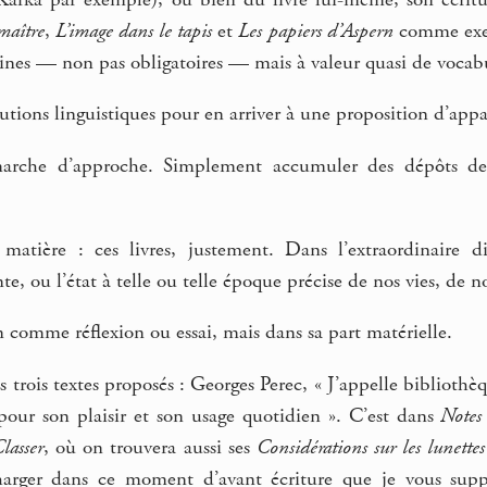
maître
,
L’image dans le tapis
et
Les papiers d’Aspern
comme exemp
aines — non pas obligatoires — mais à valeur quasi de voca
ions linguistiques pour en arriver à une proposition d’appa
rche d’approche. Simplement accumuler des dépôts de m
atière : ces livres, justement. Dans l’extraordinaire di
te, ou l’état à telle ou telle époque précise de nos vies, de n
 comme réflexion ou essai, mais dans sa part matérielle.
s trois textes proposés : Georges Perec, « J’appelle biblioth
pour son plaisir et son usage quotidien ». C’est dans
Notes 
lasser
, où on trouvera aussi ses
Considérations sur les lunettes
arger dans ce moment d’avant écriture que je vous suppl