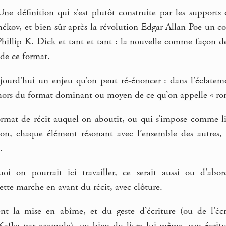
ne définition qui s’est plutôt construite par les supports 
kov, et bien sûr après la révolution Edgar Allan Poe un con
hillip K. Dick et tant et tant : la nouvelle comme façon de
 de ce format.
ourd’hui un enjeu qu’on peut ré-énoncer : dans l’éclatement
e hors du format dominant ou moyen de ce qu’on appelle « rom
rmat de récit auquel on aboutit, ou qui s’impose comme lié 
ion, chaque élément résonant avec l’ensemble des autres, 
.
oi on pourrait ici travailler, ce serait aussi ou d’abor
tte marche en avant du récit, avec clôture.
nt la mise en abîme, et du geste d’écriture (ou de l’éc
Kafka par exemple), ou bien du livre lui-même, son écritu