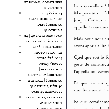
et roman, construire
La « nouvelle » ? U
l’invention
Maupassant ou Tché
23 | #été2024
#anthologie, 2ème
jusqu’à Carver ou P
défi écrire au
appelle à contenus
quotidien
24 | 40 exercices pour
Mais pour nous auj
le carnet d’écrivain
avons appris à lir
2026, construire
recto verso | le
Quel que soit le fo
cycle été 2025
#2025 #boost
geste de construct
| préparation
l’appellation
roman
mentale & écriture
été 2022 | écrire au
Et que, ce sur qu
quotidien, défi 40
simultanément, à ce
jours 40 exercices
ressources, archives
Et que certaineme
& formation
autres cycles &
recouvrante, chez 