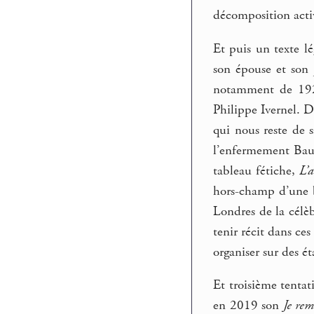
décomposition activ
Et puis un texte 
son épouse et son 
notamment de 192
Philippe Ivernel. Dé
qui nous reste de s
l’enfermement Baude
tableau fétiche,
L’
hors-champ d’une b
Londres de la célèb
tenir récit dans c
organiser sur des ét
Et troisième tenta
en 2019 son
Je rem