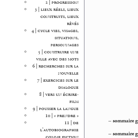
2 | progression
3 | lieux réels, lieux
construits, lieux
rêvés
4 | cycle vies, visages,
situations,
personnages
5 | construire une
ville avec des mots
6 | recherches sur la
nouvelle
7 | exercices sur le
dialogue
8 | vers un écrire-
film
9 | pousser la langue
10 | « prendre »
–
sommaire gé
11 | de
l’autobiographie
–
sommaire gé
comme fiction