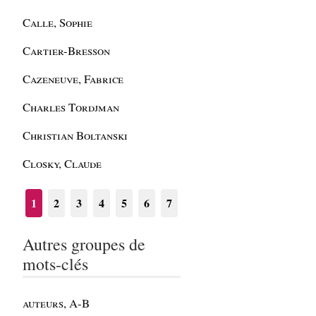
Calle, Sophie
Cartier-Bresson
Cazeneuve, Fabrice
Charles Tordjman
Christian Boltanski
Closky, Claude
1
2
3
4
5
6
7
Autres groupes de
mots-clés
auteurs, A-B