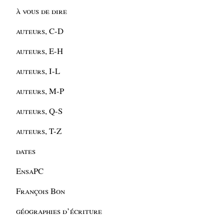
à vous de dire
auteurs, C-D
auteurs, E-H
auteurs, I-L
auteurs, M-P
auteurs, Q-S
auteurs, T-Z
dates
EnsaPC
François Bon
géographies d’écriture