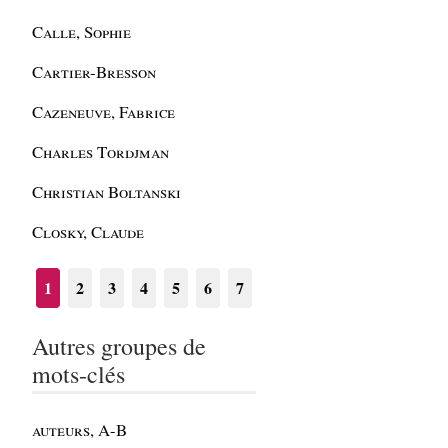
Calle, Sophie
Cartier-Bresson
Cazeneuve, Fabrice
Charles Tordjman
Christian Boltanski
Closky, Claude
1
2
3
4
5
6
7
Autres groupes de
mots-clés
auteurs, A-B