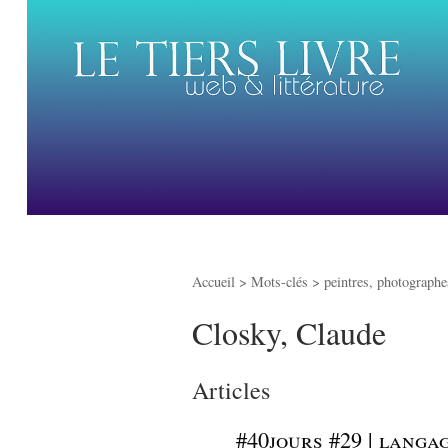
Accueil
> Mots-clés > peintres, photographes
Closky, Claude
Articles
_
#40jours #29 | langag