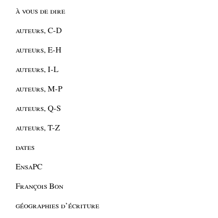
à vous de dire
auteurs, C-D
auteurs, E-H
auteurs, I-L
auteurs, M-P
auteurs, Q-S
auteurs, T-Z
dates
EnsaPC
François Bon
géographies d’écriture