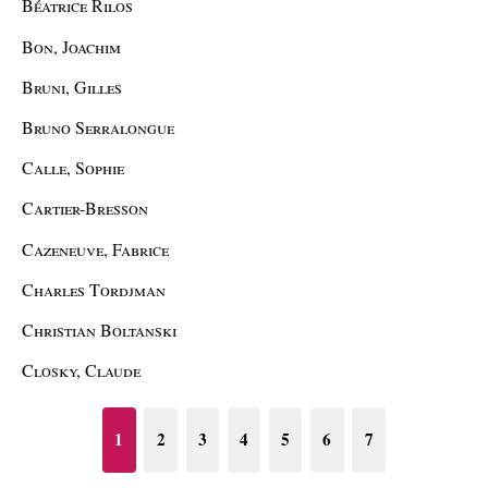
Béatrice Rilos
Bon, Joachim
Bruni, Gilles
Bruno Serralongue
Calle, Sophie
Cartier-Bresson
Cazeneuve, Fabrice
Charles Tordjman
Christian Boltanski
Closky, Claude
1
2
3
4
5
6
7