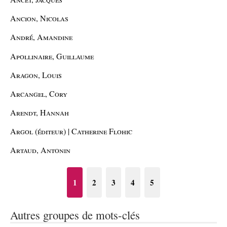
Ancion, Nicolas
André, Amandine
Apollinaire, Guillaume
Aragon, Louis
Arcangel, Cory
Arendt, Hannah
Argol (éditeur) | Catherine Flohic
Artaud, Antonin
1
2
3
4
5
Autres groupes de mots-clés