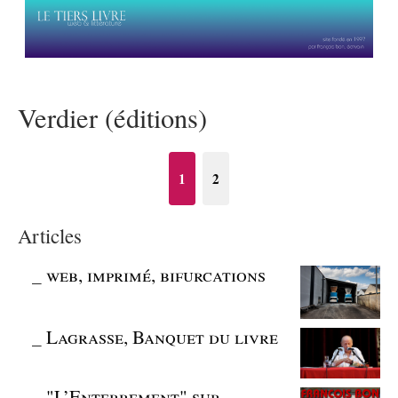
Verdier (éditions)
1
2
Articles
_
web, imprimé, bifurcations
_
Lagrasse, Banquet du livre
_
"L’Enterrement" sur