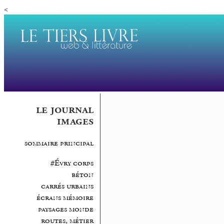
<
le journal
images
sommaire principal
#Évry corps
béton
carrés urbains
écrans mémoire
paysages monde
routes, métier