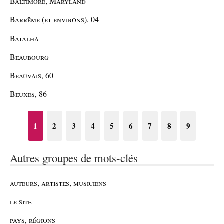
Baltimore, Maryland
Barrême (et environs), 04
Batalha
Beaubourg
Beauvais, 60
Beuxes, 86
1
2
3
4
5
6
7
8
9
Autres groupes de mots-clés
auteurs, artistes, musiciens
le site
pays, régions