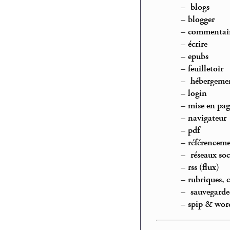
–
blogs
–
blogger
–
commentai
–
écrire
–
epubs
–
feuilletoir
–
hébergeme
–
login
–
mise en pag
–
navigateur
–
pdf
–
référencem
–
réseaux so
–
rss (flux)
–
rubriques, 
–
sauvegarde
–
spip & wor