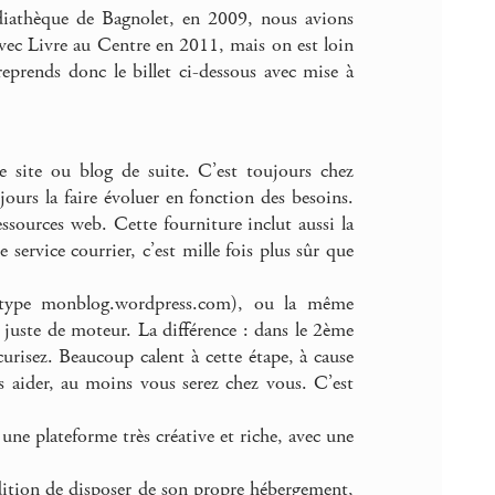
diathèque de Bagnolet, en 2009, nous avions
 avec Livre au Centre en 2011, mais on est loin
eprends donc le billet ci-dessous avec mise à
site ou blog de suite. C’est toujours chez
urs la faire évoluer en fonction des besoins.
ressources web. Cette fourniture inclut aussi la
 service courrier, c’est mille fois plus sûr que
e type monblog.wordpress.com), ou la même
 juste de moteur. La différence : dans le 2ème
curisez. Beaucoup calent à cette étape, à cause
us aider, au moins vous serez chez vous. C’est
ne plateforme très créative et riche, avec une
ondition de disposer de son propre hébergement,