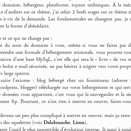
 domaine, hébergeur, plateforme, tuyaux techniques. À la mé
e d’ateliers sur ce thème, j’ai refait 3 brefs stages sur ce thème
-à-vis de la demande. Les fondamentales ne changent pas, je r
nt la forme d’abécédaire.
 et ce qui ne change pas :
e du nom de domaine à vous, même si vous ne faites pas de 
 prendre une formule d’hébergement minimale, vous pourrez toujo
réation d’une base MySqL, c’est elle qui sera le « livre » de vos 
 boîte e-mail sécurisée, ne pas hésiter à migrer vers votre propre
rs large spectre.
suite l’axiome : blog hébergé chez un fournisseur (adress
ordpress, blogger) téléchargée sur votre hébergement et qui sert
de données vous appartient, c’est vous qui la sauvegardez et la sé
ment ftp. Pourtant, ce n’est rien à mettre en oeuvre, faites-vo
devenu un peu plus compliqué à mettre en oeuvre, mais ça reste u
n des squelettes (voir
Delabranche
,
Liron
).
ste l’outil le plus susceptible d’évolution interne, là aussi à c