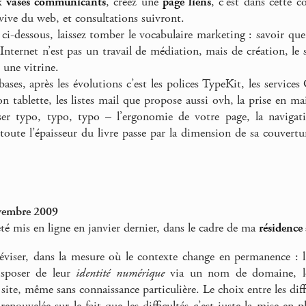
ux
vases communicants
, créez une
page liens
, c’est dans cette c
 vive du web, et consultations suivront.
t ci-dessous, laissez tomber le vocabulaire marketing : savoir que 
Internet n’est pas un travail de médiation, mais de création, le si
 une vitrine.
bases, après les évolutions c’est les polices TypeKit, les service
on tablette, les listes mail que propose aussi ovh, la prise en m
ser typo, typo, typo – l’ergonomie de votre page, la naviga
toute l’épaisseur du livre passe par la dimension de sa couvertur
vembre 2009
été mis en ligne en janvier dernier, dans le cadre de ma
résidence
 réviser, dans la mesure où le contexte change en permanence : 
isposer de leur
identité numérique
via un nom de domaine, le
site, même sans connaissance particulière. Le choix entre les diff
renouvelée sur le fait que les difficultés c’est juste la mise en 