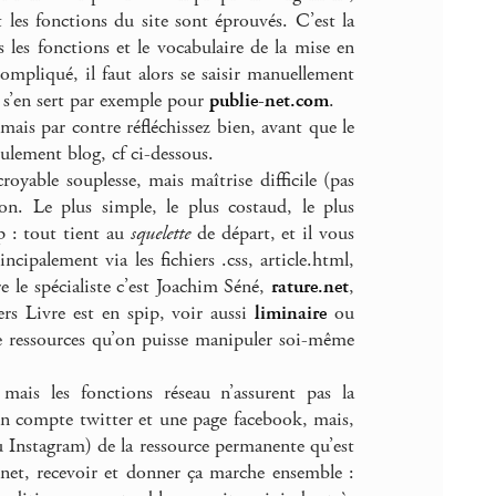
 les fonctions du site sont éprouvés. C’est la
 les fonctions et le vocabulaire de la mise en
 compliqué, il faut alors se saisir manuellement
n s’en sert par exemple pour
publie-net.com
.
mais par contre réfléchissez bien, avant que le
eulement blog, cf ci-dessous.
royable souplesse, mais maîtrise difficile (pas
on. Le plus simple, le plus costaud, le plus
p : tout tient au
squelette
de départ, et il vous
ncipalement via les fichiers .css, article.html,
e le spécialiste c’est Joachim Séné,
rature.net
,
rs Livre est en spip, voir aussi
liminaire
ou
e ressources qu’on puisse manipuler soi-même
 mais les fonctions réseau n’assurent pas la
 un compte twitter et une page facebook, mais,
u Instagram) de la ressource permanente qu’est
rnet, recevoir et donner ça marche ensemble :