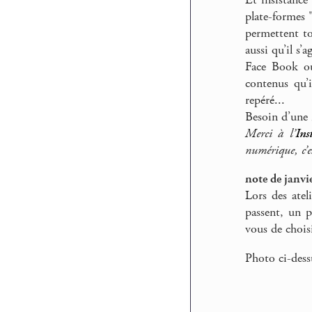
plate-formes 
permettent to
aussi qu’il s’a
Face Book ou
contenus qu’i
repéré...
Besoin d’une 
Merci à l’
Ins
numérique, c’es
note de janvi
Lors des ate
passent, un p
vous de choisi
Photo ci-dess