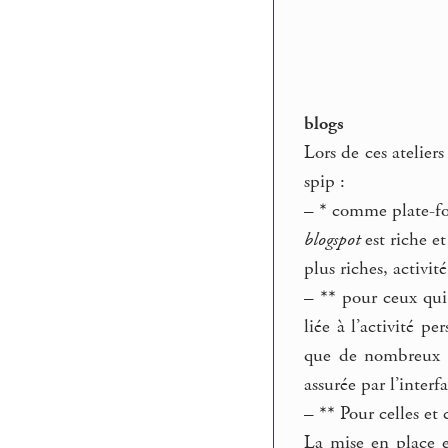
blogs
Lors de ces atelier
spip :
–
*
comme plate-form
blogspot
est riche e
plus riches, activi
–
**
pour ceux qui 
liée à l’activité 
que de nombreux ar
assurée par l’inter
–
**
Pour celles et 
La mise en place 