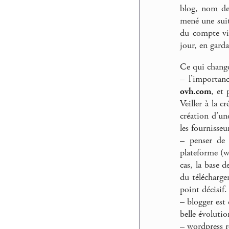
blog, nom de
mené une suit
du compte vis
jour, en garda
Ce qui change
–
l’importanc
ovh.com
, et
Veiller à la c
création d’une
les fournisseu
–
penser de 
plateforme (w
cas, la base 
du télécharge
point décisif.
–
blogger est 
belle évolutio
–
wordpress re