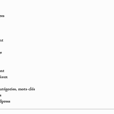
res
nt
e
ent
ciaux
catégories, mots-clés
s
dpress