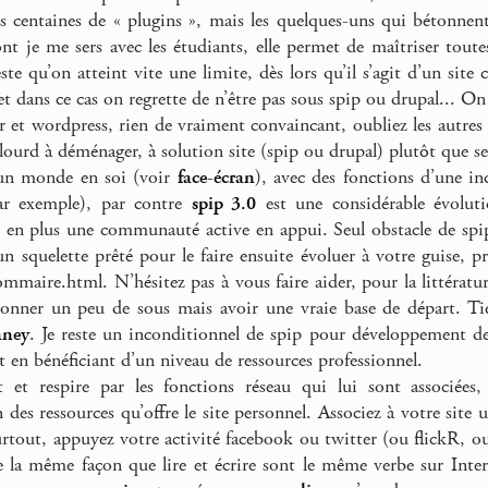
s centaines de « plugins », mais les quelques-uns qui bétonnent
nt je me sers avec les étudiants, elle permet de maîtriser toutes
te qu’on atteint vite une limite, dès lors qu’il s’agit d’un site
et dans ce cas on regrette de n’être pas sous spip ou drupal... O
 et wordpress, rien de vraiment convaincant, oubliez les autres 
 lourd à déménager, à solution site (spip ou drupal) plutôt que s
un monde en soi (voir
face-écran
), avec des fonctions d’une inc
r exemple), par contre
spip 3.0
est une considérable évoluti
 en plus une communauté active en appui. Seul obstacle de spi
un squelette prêté pour le faire ensuite évoluer à votre guise, pri
ommaire.html. N’hésitez pas à vous faire aider, pour la littératur
nner un peu de sous mais avoir une vraie base de départ. Tie
nney
. Je reste un inconditionnel de spip pour développement d
t en bénéficiant d’un niveau de ressources professionnel.
 et respire par les fonctions réseau qui lui sont associées,
 des ressources qu’offre le site personnel. Associez à votre site
urtout, appuyez votre activité facebook ou twitter (ou flickR, o
e la même façon que lire et écrire sont le même verbe sur Inte