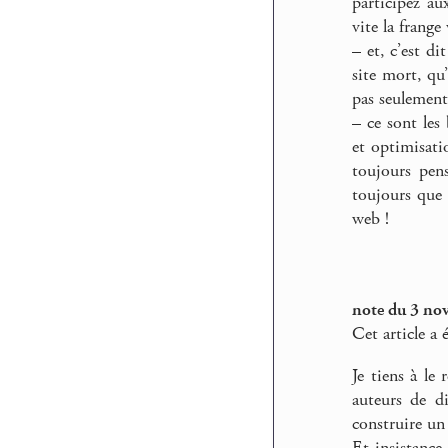
participez a
vite la frange
–
et, c’est di
site mort, qu’
pas seulement
–
ce sont les 
et optimisati
toujours pen
toujours que 
web !
note du 3 no
Cet article a 
Je tiens à le
auteurs de d
construire un 
Et insistance 