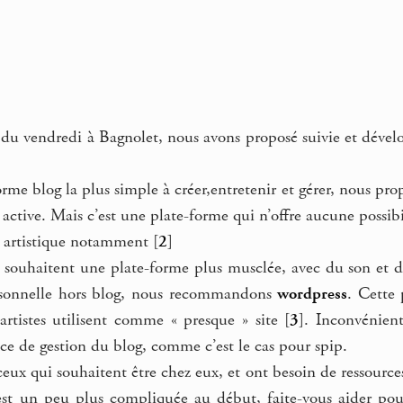
s du vendredi à Bagnolet, nous avons proposé suivie et déve
e blog la plus simple à créer,entretenir et gérer, nous prop
t active. Mais c’est une plate-forme qui n’offre aucune poss
té artistique notamment
[
2
]
souhaitent une plate-forme plus musclée, avec du son et de
personnelle hors blog, nous recommandons
wordpress
. Cette
tistes utilisent comme « presque » site
[
3
]
. Inconvénient
face de gestion du blog, comme c’est le cas pour spip.
ceux qui souhaitent être chez eux, et ont besoin de ressource
est un peu plus compliquée au début, faite-vous aider p