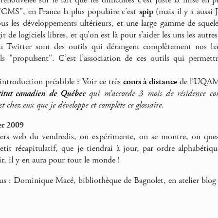
"CMS", en France la plus populaire c’est
spip
(mais il y a aussi
us les développements ultérieurs, et une large gamme de squele
git de logiciels libres, et qu’on est là pour s’aider les uns les autres
 Twitter sont des outils qui dérangent complètement nos ha
ls "propulsent". C’est l’association de ces outils qui permett
introduction préalable ? Voir ce très
cours à distance
de l’UQA
titut canadien de Québec
qui m’accorde 3 mois de résidence consa
t chez eux que je développe et complète ce glossaire.
er 2009
liers web du vendredis, on expérimente, on se montre, on ques
etit récapitulatif, que je tiendrai à jour, par ordre alphabét
r, il y en aura pour tout le monde !
us : Dominique Macé, bibliothèque de Bagnolet, en atelier blog –