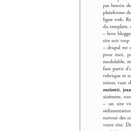
pas besoin de
plateforme do
ligne web. Res
du template, 
–
hors blogger
site soit trop
–
drupal est 
pour moi, pa
modulable, et
faut partir d’
rubrique et s
mieux vaut do
maïsetti
,
jea
aisément, tou
–
un site vit
sédimentation
surtout des s
votre site. D