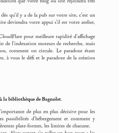
ondition que votre blog ou site rejoindra très
dès qu’il y a de la pub sur votre site, c’est un
te deviendra votre appui s’il est votre atelier,
s CloudFlare pour meilleure rapidité d’affichage
ain de l’indexation moteurs de recherche, mais
tion, comment on circule. Le paradoxe étant
e, à vous le défi et le paradoxe de la création
 à la bibliothèque de Bagnolet
.
l’importance de plus en plus décisive pour les
s possibilités d’hébergement et comment y
érentes plate-formes, les limites de chacune.
place. Alors autant s’y coller un bon coup : les