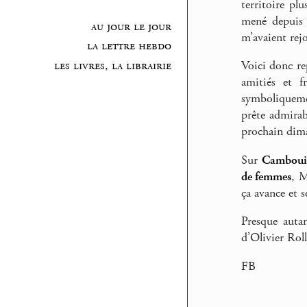
territoire pl
mené depuis 
au jour le jour
m’avaient rej
la lettre hebdo
Voici donc re
les livres, la librairie
amitiés et f
symboliqueme
prête admirab
prochain dima
Sur
Camboui
de femmes
, 
ça avance et s
Presque autan
d’Olivier Roll
FB