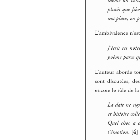
même un vers,
plutôt que fièv
ma place, en pa
L’ambivalence n’est 
J’écris ces not
poème parce que
L’auteur aborde to
sont discutées, de
encore le rôle de la
La date ne sign
et histoire col
Quel choc a d
l’émotion
.
[
4
]