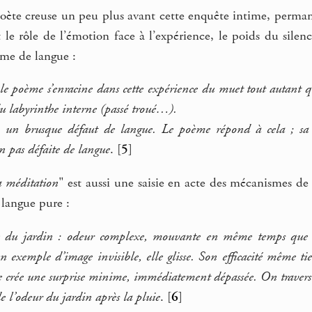
oète creuse un peu plus avant cette enquête intime, perman
le rôle de l’émotion face à l’expérience, le poids du silen
e de langue :
 le poème s’enracine dans cette expérience du muet tout autant qu
du labyrinthe interne (passé troué…).
un brusque défaut de langue. Le poème répond à cela ; sa ch
n pas défaite de langue
.
[
5
]
a méditation
" est aussi une saisie en acte des mécanismes de l
 langue pure :
he du jardin : odeur complexe, mouvante en même temps que
n exemple d’image invisible, elle glisse. Son efficacité même ti
lle crée une surprise minime, immédiatement dépassée. On travers
 de l’odeur du jardin après la pluie
.
[
6
]