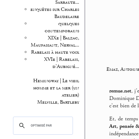
Sarraute...
enquêtes sur Charles
Baudelaire
quelques
contemporains
XIXe | Balzac,
Maupassant, Nerval...
Rabelais à haute voix
XVIe | Rabelais,
d’Aubigné...
Emaz, Antoin
Hemingway | Le vieil
homme et la mer (un
remue.net
, j
atelier)
Dominique Dus
Melville, Bartleby
c’est bien de l
Et, de temps 
Art, pensée 
indépendance 