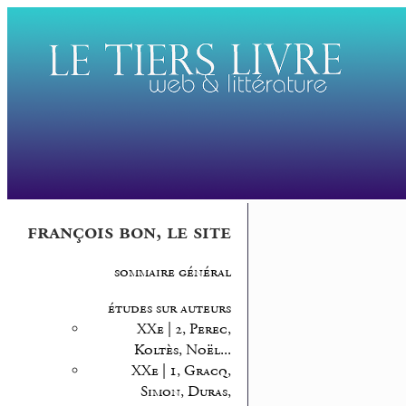
françois bon, le site
sommaire général
études sur auteurs
XXe | 2, Perec,
Koltès, Noël...
XXe | 1, Gracq,
Simon, Duras,