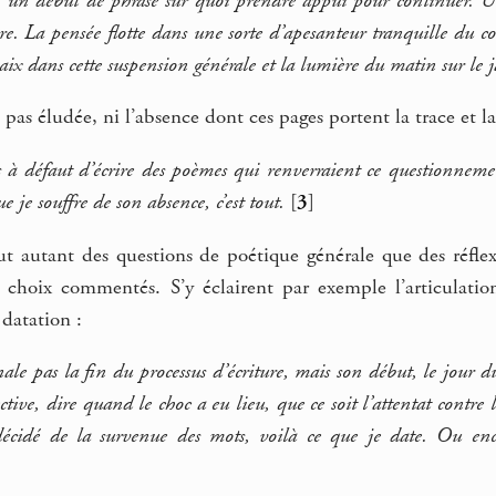
 un début de phrase sur quoi prendre appui pour continuer. Un
re. La pensée flotte dans une sorte d’apesanteur tranquille du corp
ix dans cette suspension générale et la lumière du matin sur le 
pas éludée, ni l’absence dont ces pages portent la trace et la
es à défaut d’écrire des poèmes qui renverraient ce questionneme
 je souffre de son absence, c’est tout.
[
3
]
ut autant des questions de poétique générale que des réflex
s choix commentés. S’y éclairent par exemple l’articulatio
 datation :
ale pas la fin du processus d’écriture, mais son début, le jour du 
lective, dire quand le choc a eu lieu, que ce soit l’attentat contre 
écidé de la survenue des mots, voilà ce que je date. Ou enco