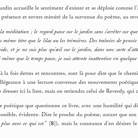
jardin accueille le sentiment d’exister et se déploie comme l’
 présence et envers miroité de la survenue du poème, au rever
a méditation ; le regard passe sur le jardin sans s’arrêter sur quel
u même titre que le lilas ou les trémières. Des traînées de pensé
de, et je ne suis plus qu’œil sur le jardin, dans une sorte d’at
i même que le temps passe, je suis attente inattentive en quelque
 à la fois dettes et rencontres, sont là pour dire que le che
llégeance à une lecture convenue des mouvements poétiques
e dresser ici la liste, mais on retiendra celui de Reverdy, qui 
e poétique que questionne ce livre, avec une humilité qui dit
 possible, évidente. Dire le proche du poème, autant que son
 plus avec ce qui est.
"
[
8
]
), mais la constance d’en désirer le 