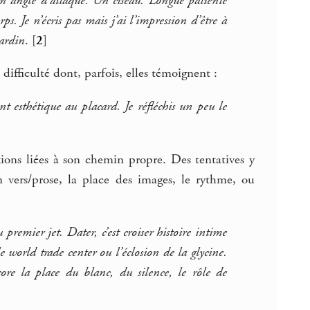
 angle d’attaque. Un ciseau. Longue patiente
s. Je n’écris pas mais j’ai l’impression d’être à
jardin
.
[
2
]
 difficulté dont, parfois, elles témoignent :
nt esthétique au placard. Je réfléchis un peu le
ions liées à son chemin propre. Des tentatives y
n vers/prose, la place des images, le rythme, ou
premier jet. Dater, c’est croiser histoire intime
le world trade center ou l’éclosion de la glycine.
re la place du blanc, du silence, le rôle de