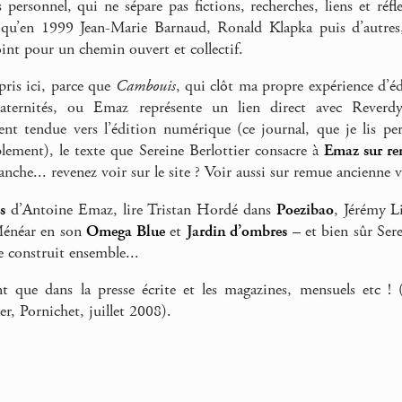
us personnel, qui ne sépare pas fictions, recherches, liens et ré
qu’en 1999 Jean-Marie Barnaud, Ronald Klapka puis d’autres, q
oint pour un chemin ouvert et collectif.
pris ici, parce que
Cambouis
, qui clôt ma propre expérience d’
raternités, ou Emaz représente un lien direct avec Reverd
nt tendue vers l’édition numérique (ce journal, que je lis pe
lement), le texte que Sereine Berlottier consacre à
Emaz sur re
nche... revenez voir sur le site ? Voir aussi sur remue ancienne 
s
d’Antoine Emaz, lire Tristan Hordé dans
Poezibao
, Jérémy 
Ménéar en son
Omega Blue
et
Jardin d’ombres
– et bien sûr Ser
e construit ensemble...
t que dans la presse écrite et les magazines, mensuels etc ! 
er, Pornichet, juillet 2008).