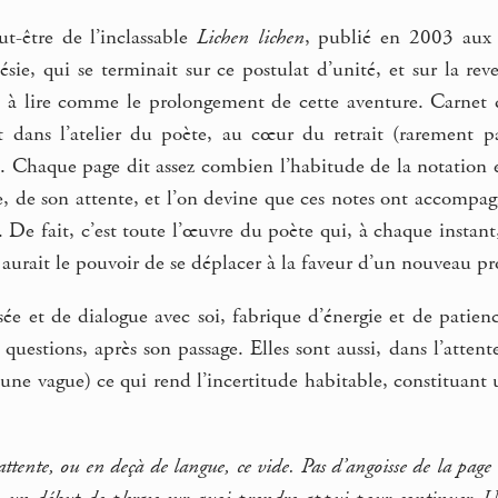
t-être de l’inclassable
Lichen lichen
, publié en 2003 aux 
oésie, qui se terminait sur ce postulat d’unité, et sur la re
à lire comme le prolongement de cette aventure. Carnet 
t dans l’atelier du poète, au cœur du retrait (rarement par
te. Chaque page dit assez combien l’habitude de la notation e
de son attente, et l’on devine que ces notes ont accompagné 
. De fait, c’est toute l’œuvre du poète qui, à chaque instant
aurait le pouvoir de se déplacer à la faveur d’un nouveau pro
e et de dialogue avec soi, fabrique d’énergie et de patience
 questions, après son passage. Elles sont aussi, dans l’att
ne vague) ce qui rend l’incertitude habitable, constituant un
attente, ou en deçà de langue, ce vide. Pas d’angoisse de la page