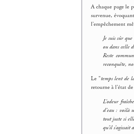
A chaque page le p
survenue, évoquant 
l’empêchement mêm
Je suis sûr que
ou dans celle 
Reste commun 
reconquête, no
Le "
temps lent de l
retourne à l’état de
L’odeur fraîc
d’eau : voilà u
tout juste si e
qu’il s’agissait