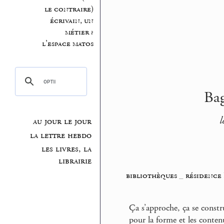
le contraire)
écrivain, un
métier ?
l’espace matos
Bag
l
au jour le jour
la lettre hebdo
les livres, la
librairie
bibliothèques
_
résidence
Ça s’approche, ça se constr
pour la forme et les conten