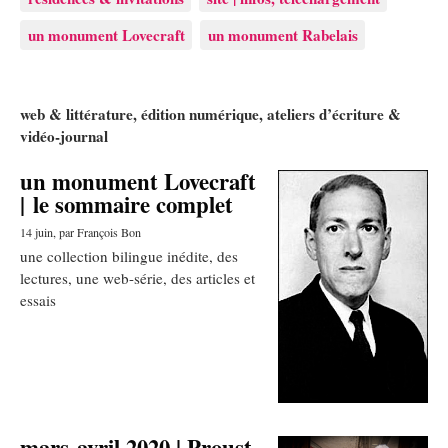
un monument Lovecraft
un monument Rabelais
web & littérature, édition numérique, ateliers d’écriture &
vidéo-journal
un monument Lovecraft
Articles les plus récents
| le sommaire complet
14 juin
, par François Bon
une collection bilingue inédite, des
lectures, une web-série, des articles et
essais
mars-avril 2020 | Proust