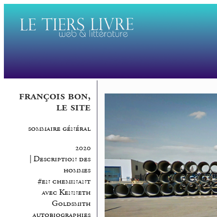
françois bon,
le site
sommaire général
2020
| Description des
hommes
#en cheminant
avec Kenneth
Goldsmith
autobiographies