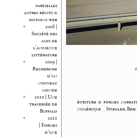
partielles
autres récits &
fictions web
2008 |
Société des
amis de
l’ancienne
littérature
2009 |
Recherche
d’un
nouveau
monde
2010 | Une
écriture & formes narrati
traversée de
numérique
_
Stiegler, Ber
Buffalo
2011
| Formes
d’une