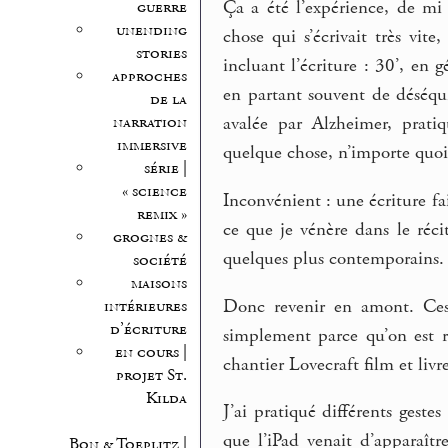
Ça a été l’expérience, de mi 
guerre
unending
chose qui s’écrivait très vit
stories
incluant l’écriture : 30’, en
approches
en partant souvent de déséqu
de la
narration
avalée par Alzheimer, prati
immersive
quelque chose, n’importe quoi 
série |
« science
Inconvénient : une écriture fa
remix »
ce que je vénère dans le réc
grognes &
quelques plus contemporains.
société
maisons
Donc revenir en amont. Ces v
intérieures
d’écriture
simplement parce qu’on est re
en cours |
chantier Lovecraft film et liv
projet St.
Kilda
J’ai pratiqué différents geste
que l’iPad venait d’apparaître
Bon & Toeplitz |