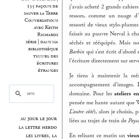
135 façons de
j’avais acheté 2 grands cahiers 
sauver la Terre
ressors, comme un nuage d’é
Conversations
ressorti de vieux stylo-plume
avec Keith
faisait au pauvre Nerval à ch
Richards
série | dans ma
séchés et rééquipés. Mais no
bibliothèque
Barbin
qui s’est écrit d’abord 
tunnel des
l’écriture directement sur ser
écritures
étranges
Je tiens à maintenir la m
accompagnement d’images. L
domaine. Pour les
ateliers e
pensée me hante autant que Wa
L’autre côté
), alors je choisis,
au jour le jour
liées au trajet de train de
Pays
la lettre hebdo
En relisant ce matin un
vieux
les livres, la