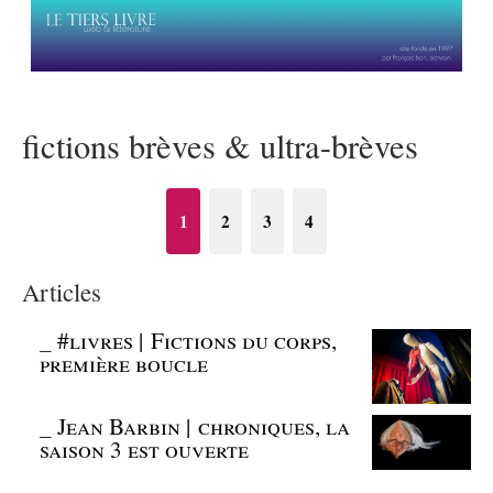
fictions brèves & ultra-brèves
1
2
3
4
Articles
_
#livres | Fictions du corps,
première boucle
_
Jean Barbin | chroniques, la
saison 3 est ouverte