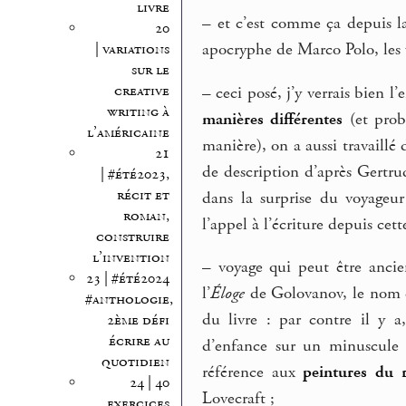
livre
–
et c’est comme ça depuis la
20
apocryphe de Marco Polo, les 
| variations
sur le
creative
–
ceci posé, j’y verrais bien l’e
writing à
manières différentes
(et proba
l’américaine
manière), on a aussi travaillé
21
de description d’après Gertrud
| #été2023,
récit et
dans la surprise du voyageu
roman,
l’appel à l’écriture depuis cet
construire
l’invention
–
voyage qui peut être ancie
23 | #été2024
l’
Éloge
de Golovanov, le nom de
#anthologie,
du livre : par contre il y a
2ème défi
écrire au
d’enfance sur un minuscule r
quotidien
référence aux
peintures du 
24 | 40
Lovecraft ;
exercices