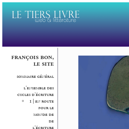
françois bon,
le site
sommaire général
l’ensemble des
cycles d’écriture
1 | en route
pour le
monde de
de
l’écriture