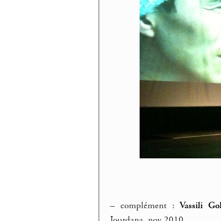
–
complément :
Vassili G
Jourdana, nov 2010.