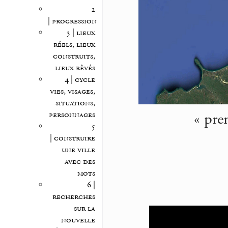
2
| progression
3 | lieux
réels, lieux
construits,
lieux rêvés
4 | cycle
vies, visages,
situations,
« pre
personnages
5
| construire
une ville
avec des
mots
6 |
recherches
sur la
nouvelle