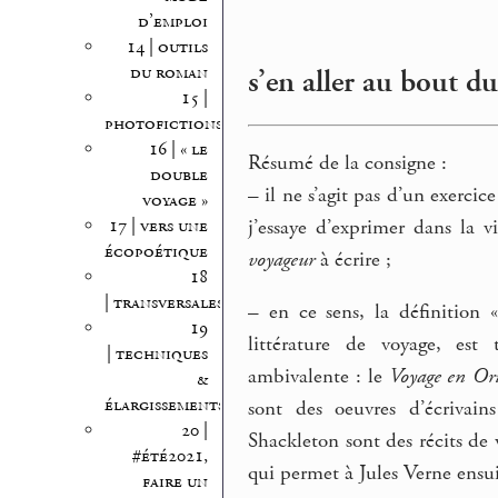
d’emploi
14 | outils
du roman
s’en aller au bout 
15 |
photofictions
16 | « le
Résumé de la consigne :
double
–
il ne s’agit pas d’un exercice 
voyage »
j’essaye d’exprimer dans la 
17 | vers une
écopoétique
voyageur
à écrire ;
18
| transversales
–
en ce sens, la définition «
19
littérature de voyage, est 
| techniques
ambivalente : le
Voyage en Or
&
élargissements
sont des oeuvres d’écrivain
20 |
Shackleton sont des récits de 
#été2021,
qui permet à Jules Verne ensu
faire un