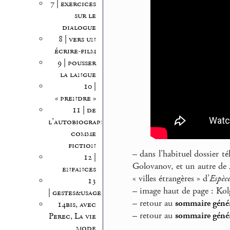
7 | exercices
sur le
dialogue
8 | vers un
écrire-film
9 | pousser
la langue
10 |
« prendre »
11 | de
l’autobiographie
comme
fiction
–
dans l’habituel dossier té
12 |
Golovanov, et un autre de
enfances
« villes étrangères » d’
Espèce
13
–
image haut de page : Kolg
| gestes&usages
–
retour au
sommaire génér
14bis, avec
–
retour au
sommaire génér
Perec, La vie
mode