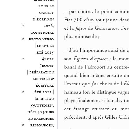
pour le
–
par contre, le point comm
carnet
d’écrivain
Fiat 500 d’un tout jeune dessi
2026,
et la
façon
de Golovanov, c’est 
construire
plus minuscule ;
recto verso
| le cycle
–
d’où l’importance aussi de ce
été 2025
son
Espèces d’espaces
: le mome
#2025
#boost
banal de l’aéroport au centre-
| préparation
quand bien même ensuite on a
mentale &
l’extrait que j’ai choisi de l’
Él
écriture
hameau (on le distingue vague
été 2022 |
écrire au
plage finalement si banale, t
quotidien,
cet étrange crustacé du mon
défi 40 jours
précédent, d’après Gilles Clé
40 exercices
ressources,