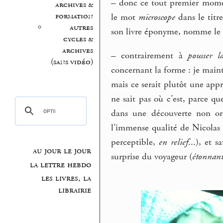
–
donc ce tout premier mome
archives &
formation
le mot
microscope
dans le titr
autres
son livre éponyme, nomme l
cycles &
archives
–
contrairement à
pousser l
(sans vidéo)
concernant la forme : je mai
mais ce serait plutôt une app
ne sait pas où c’est, parce q
dans une découverte non ordi
l’immense qualité de Nicolas
perceptible,
en relief
...), et 
au jour le jour
surprise du voyageur (
étonnant
la lettre hebdo
les livres, la
librairie