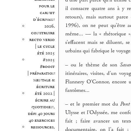
pour le
il consacre quatre ans à y r
carnet
retours), mais surtout parc
d’écrivain
1996), on ne peut qu’être 
2026,
construire
même... — la « rhétorique »,
recto verso
s’effacent mais se diluent, se
| le cycle
urbains qui fabrique le voyage.
été 2025
#2025
–
ou le thème de son
Sava
#boost
itinéraires, visites, d’un voy
| préparation
mentale &
Flannery O’Connor, encore un
écriture
fantômes...
été 2022 |
écrire au
–
et le premier mot du
Pont
quotidien,
Ulysse et l’Odyssée, me confor
défi 40 jours
40 exercices
fait ; faire avancer un text
ressources,
documentaire, on l’a fait ;