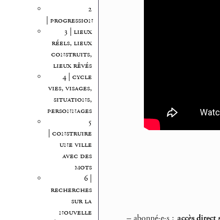
2
| progression
3 | lieux
réels, lieux
construits,
lieux rêvés
4 | cycle
vies, visages,
situations,
personnages
5
| construire
une ville
avec des
mots
6 |
recherches
sur la
nouvelle
–
abonné·e·s :
accès direct