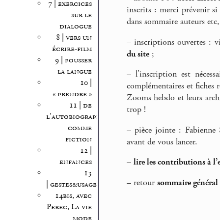
7 | exercices
inscrits : merci prévenir 
sur le
dans sommaire auteurs etc, 
dialogue
8 | vers un
–
inscriptions ouvertes : v
écrire-film
du site
;
9 | pousser
la langue
–
l’inscription est nécess
10 |
complémentaires et fiches r
« prendre »
Zooms hebdo et leurs archi
11 | de
trop !
l’autobiographie
comme
–
pièce jointe : Fabienne 
fiction
avant de vous lancer.
12 |
enfances
–
lire les contributions à l’
13
–
retour
sommaire général d
| gestes&usages
14bis, avec
Perec, La vie
mode