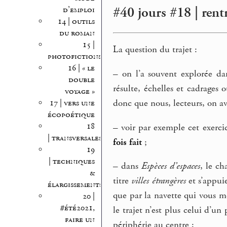
#40 jours #18 | rent
d’emploi
14 | outils
du roman
15 |
La question du trajet :
photofictions
16 | « le
–
on l’a souvent explorée dan
double
résulte, échelles et cadrages o
voyage »
donc que nous, lecteurs, on av
17 | vers une
écopoétique
18
–
voir par exemple cet exerci
| transversales
fois fait
;
19
| techniques
–
dans
Espèces d’espaces
, le ch
&
titre
villes étrangères
et s’appuie
élargissements
que par la navette qui vous m
20 |
#été2021,
le trajet n’est plus celui d’u
faire un
périphérie au centre ;