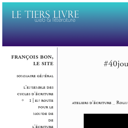
françois bon,
#40jour
le site
sommaire général
l’ensemble des
cycles d’écriture
1 | en route
ateliers d’écriture
_
Rolin
pour le
monde de
de
l’écriture