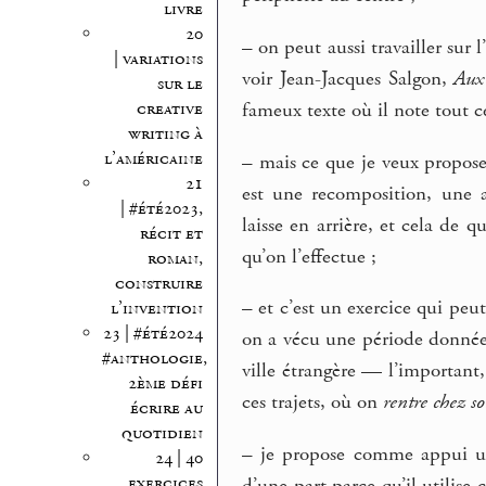
livre
20
–
on peut aussi travailler sur l
| variations
voir Jean-Jacques Salgon,
Aux
sur le
creative
fameux texte où il note tout 
writing à
l’américaine
–
mais ce que je veux proposer 
21
est une recomposition, une 
| #été2023,
laisse en arrière, et cela de 
récit et
qu’on l’effectue ;
roman,
construire
–
et c’est un exercice qui peut
l’invention
23 | #été2024
on a vécu une période donnée
#anthologie,
ville étrangère — l’important,
2ème défi
ces trajets, où on
rentre chez so
écrire au
quotidien
–
je propose comme appui un
24 | 40
exercices
d’une part parce qu’il utilise