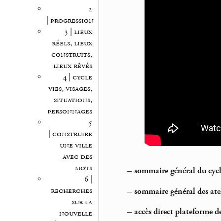
2
| progression
3 | lieux
réels, lieux
construits,
lieux rêvés
4 | cycle
vies, visages,
situations,
personnages
5
| construire
une ville
avec des
mots
–
sommaire général du cyc
6 |
recherches
–
sommaire général des atel
sur la
–
accès direct plateforme d
nouvelle