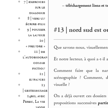
7 | exercices
–
téléchargement liens et t
sur le
dialogue
8 | vers un
écrire-film
#13 | nord sud est o
9 | pousser
la langue
10 |
« prendre »
Que savons-nous, visuellement
11 | de
l’autobiographie
Et notre lecteur, à quoi a-t-il 
comme
fiction
Comment faire que la narra
12 |
scénographie ? Comment, da
enfances
visuelle ?
13
| gestes&usages
On a déjà ouvert ces dossiers
14bis, avec
Perec, La vie
propositions successives
parti
mode