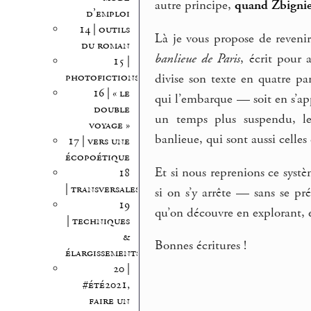
autre principe,
quand Zbigniew
d’emploi
14 | outils
Là je vous propose de reveni
du roman
banlieue de Paris
, écrit pour
15 |
photofictions
divise son texte en quatre pa
16 | « le
qui l’embarque — soit en s’app
double
un temps plus suspendu, le
voyage »
banlieue, qui sont aussi celles
17 | vers une
écopoétique
Et si nous reprenions ce systè
18
| transversales
si on s’y arrête — sans se pr
19
qu’on découvre en explorant, e
| techniques
&
Bonnes écritures !
élargissements
20 |
#été2021,
faire un