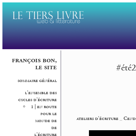
françois bon,
#été2
le site
sommaire général
l’ensemble des
cycles d’écriture
1 | en route
pour le
ateliers d’écriture
_
Cendr
monde de
de
l’écriture