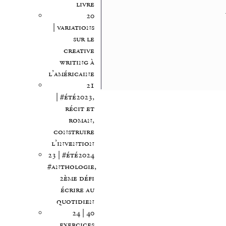
livre
20
| variations
sur le
creative
writing à
l’américaine
21
| #été2023,
récit et
roman,
construire
l’invention
23 | #été2024
#anthologie,
2ème défi
écrire au
quotidien
24 | 40
exercices