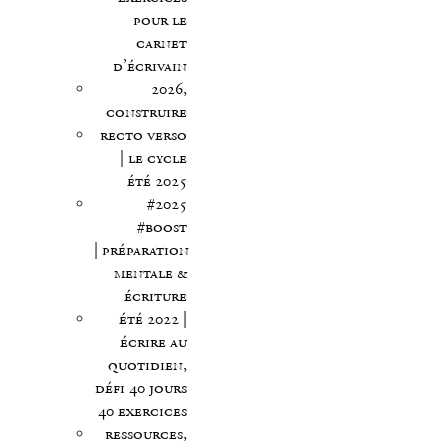
pour le
carnet
d’écrivain
2026,
construire
recto verso
| le cycle
été 2025
#2025
#boost
| préparation
mentale &
écriture
été 2022 |
écrire au
quotidien,
défi 40 jours
40 exercices
ressources,