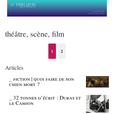
théâtre, scène, film
1
2
Articles
_
fiction | quoi faire de son
chien mort ?
_
32 tonnes d’écrit : Duras et
le Camion