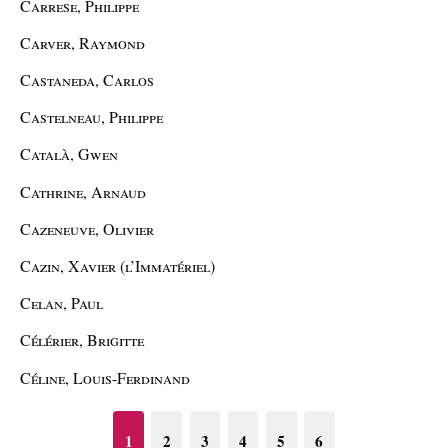
Carrese, Philippe
Carver, Raymond
Castaneda, Carlos
Castelneau, Philippe
Català, Gwen
Cathrine, Arnaud
Cazeneuve, Olivier
Cazin, Xavier (l’Immatériel)
Celan, Paul
Célérier, Brigitte
Céline, Louis-Ferdinand
1
2
3
4
5
6