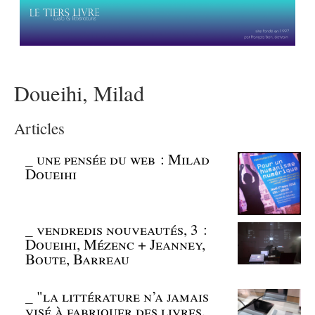
Doueihi, Milad
Articles
_
une pensée du web : Milad
Doueihi
_
vendredis nouveautés, 3 :
Doueihi, Mézenc + Jeanney,
Boute, Barreau
_
"la littérature n’a jamais
visé à fabriquer des livres,