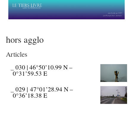
hors agglo
Articles
_
030 | 46°50’10.99 N –
0°31’59.53 E
_
029 | 47°01’28.94 N –
0°36’18.38 E