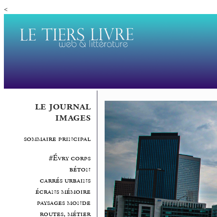
<
le journal
images
sommaire principal
#Évry corps
béton
carrés urbains
écrans mémoire
paysages monde
routes, métier