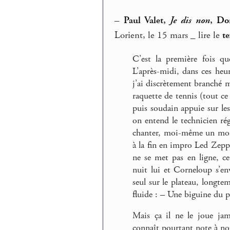
–
Paul Valet,
Je dis non
, Do
Lorient, le 15 mars _ lire le
te
C’est la première fois q
L’après-midi, dans ces heure
j’ai discrètement branché m
raquette de tennis (tout ce 
puis soudain appuie sur les
on entend le technicien rég
chanter, moi-même un mome
à la fin en impro Led Zep
ne se met pas en ligne, ce
nuit lui et Corneloup s’en
seul sur le plateau, longt
fluide : – Une biguine du pè
Mais ça il ne le joue jam
connaît pourtant note à no