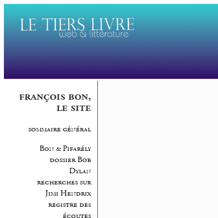
françois bon,
le site
sommaire général
Bon & Pifarély
dossier Bob
Dylan
recherches sur
Jimi Hendrix
registre des
écoutes