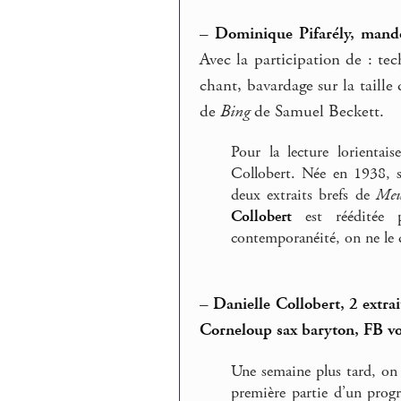
–
Dominique Pifarély, mando
Avec la participation de : te
chant, bavardage sur la taille
de
Bing
de Samuel Beckett.
Pour la lecture lorientai
Collobert. Née en 1938, su
deux extraits brefs de
Meu
Collobert
est rééditée 
contemporanéité, on ne le d
–
Danielle Collobert, 2 extra
Corneloup sax baryton, FB vo
Une semaine plus tard, on e
première partie d’un progr