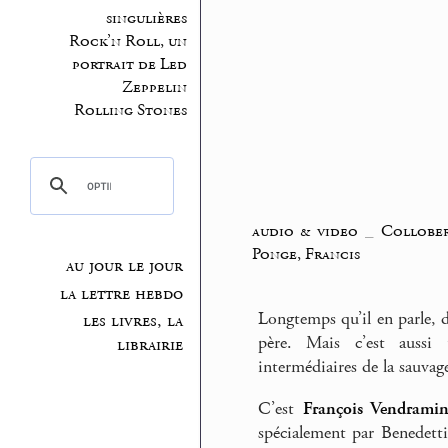
singulières
Rock’n Roll, un
portrait de Led
Zeppelin
Rolling Stones
audio & video
_
Collobe
Ponge, Francis
au jour le jour
la lettre hebdo
Longtemps qu’il en parle, 
les livres, la
père. Mais c’est aussi
librairie
intermédiaires de la sauvag
C’est
François Vendramin
spécialement par Benedetti